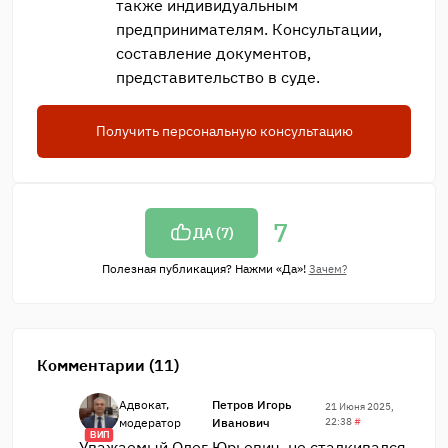
также индивидуальным
предпринимателям. Консультации,
составление документов,
представительство в суде.
Получить персональную консультацию
7
ДА (
7
)
Полезная публикация? Нажми «Да»!
Зачем?
Комментарии (11)
Адвокат,
Петров Игорь
21 Июня 2025,
модератор
Иванович
22:38
#
ВИП
Уважаемый Олег Юрьевич, не сталкивался