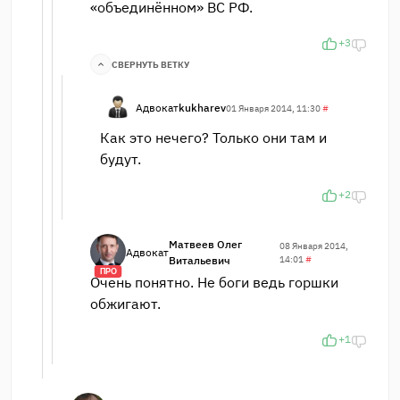
«объединённом» ВС РФ.
+3
СВЕРНУТЬ ВЕТКУ
Адвокат
kukharev
01 Января 2014, 11:30
#
Как это нечего? Только они там и
будут.
+2
Матвеев Олег
08 Января 2014,
Адвокат
Витальевич
14:01
#
ПРО
Очень понятно. Не боги ведь горшки
обжигают.
+1