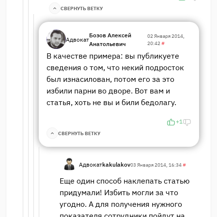
СВЕРНУТЬ ВЕТКУ
Бозов Алексей
02 Января 2014,
Адвокат
Анатольевич
20:42
#
В качестве примера: вы публикуете
сведения о том, что некий подросток
был изнасилован, потом его за это
избили парни во дворе. Вот вам и
статья, хоть не вы и били бедолагу.
+1
СВЕРНУТЬ ВЕТКУ
Адвокат
kakulakov
03 Января 2014, 16:34
#
Еще один способ наклепать статью
придумали! Избить могли за что
угодно. А для получения нужного
показателя сотрудники пойдут на