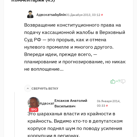
Адвокат
sabylinin
31 Декабря 2013, 03:12
#
Возвращение конституционного права на
подачу кассационной жалобы в Верховный
Суд РФ — это прорыв, как и отмена
нулевого промилле и многого другого.
Впереди идеи, прежде всего, —
планирование и прогнозирование, но никак
не воплощение…
+7
СВЕРНУТЬ ВЕТКУ
Елсаков Анатолий
06 Января 2014,
Адвокат
Васильевич
00:33
#
ПРО
Это шараханья власти из крайности в
крайность. Видимо кто-то в депутатском
корпусе поднял шум по поводу усиления
коррупции в регионах.