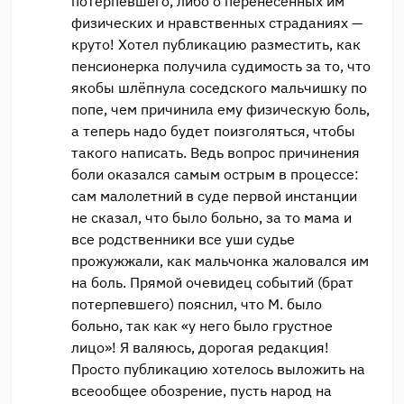
потерпевшего, либо о перенесённых им
физических и нравственных страданиях —
круто! Хотел публикацию разместить, как
пенсионерка получила судимость за то, что
якобы шлёпнула соседского мальчишку по
попе, чем причинила ему физическую боль,
а теперь надо будет поизголяться, чтобы
такого написать. Ведь вопрос причинения
боли оказался самым острым в процессе:
сам малолетний в суде первой инстанции
не сказал, что было больно, за то мама и
все родственники все уши судье
прожужжали, как мальчонка жаловался им
на боль. Прямой очевидец событий (брат
потерпевшего) пояснил, что М. было
больно, так как «у него было грустное
лицо»! Я валяюсь, дорогая редакция!
Просто публикацию хотелось выложить на
всеообщее обозрение, пусть народ на