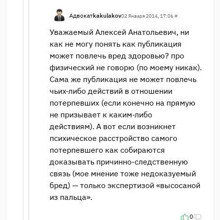
Адвокат
kakulakov
02 Января 2014, 17:06
#
Уважаемый Алексей Анатольевич, ни
как не могу понять как публикация
может повлечь вред здоровью? про
физический не говорю (по моему никак).
Сама же публикация не может повлечь
чьих-либо действий в отношении
потерпевших (если конечно на прямую
не призывает к каким-либо
действиям). А вот если возникнет
психическое расстройство самого
потерпевшего как собираются
доказывать причинно-следственную
связь (мое мнение тоже недоказуемый
бред) — только экспертизой «высосаной
из пальца».
0