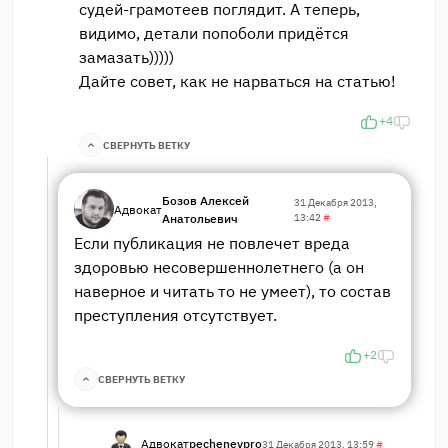
судей-грамотеев поглядит. А теперь,
видимо, детали попоболи придётся
замазать)))))
Дайте совет, как не нарваться на статью!
+4
СВЕРНУТЬ ВЕТКУ
Бозов Алексей
31 Декабря 2013,
Адвокат
Анатольевич
13:42
#
Если публикация не повлечет вреда
здоровью несовершеннолетнего (а он
наверное и читать то не умеет), то состав
преступления отсутствует.
+2
СВЕРНУТЬ ВЕТКУ
Адвокат
pechenevpro
31 Декабря 2013, 13:59
#