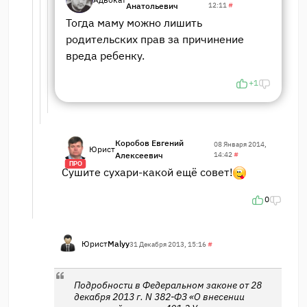
Анатольевич
12:11
#
Тогда маму можно лишить
родительских прав за причинение
вреда ребенку.
+1
Коробов Евгений
08 Января 2014,
Юрист
Алексеевич
14:42
#
ПРО
Сушите сухари-какой ещё совет!
0
Юрист
Malyy
31 Декабря 2013, 15:16
#
Подробности в Федеральном законе от 28
декабря 2013 г. N 382-ФЗ «О внесении