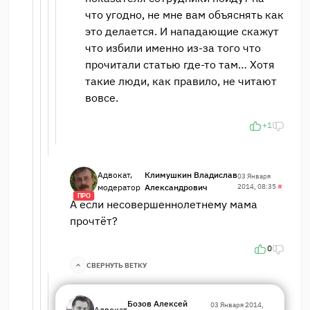
что угодно, не мне вам объяснять как
это делается. И нападающие скажут
что избили именно из-за того что
прочитали статью где-то там… Хотя
такие люди, как правило, не читают
вовсе.
+1
Адвокат,
Климушкин Владислав
03 Января
модератор
Александрович
2014, 08:35
#
ПРО
А если несовершеннолетнему мама
прочтёт?
0
СВЕРНУТЬ ВЕТКУ
Бозов Алексей
03 Января 2014,
Адвокат