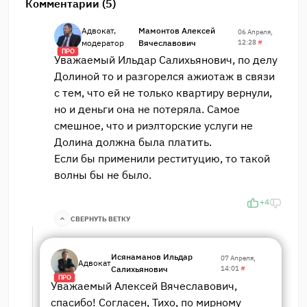
Комментарии (5)
Адвокат,
Мамонтов Алексей
06 Апреля,
модератор
Вячеславович
12:28
#
ПРО
Уважаемый Ильдар Салихьянович, по делу
Долиной то и разгорелся ажиотаж в связи
с тем, что ей не только квартиру вернули,
но и деньги она не потеряла. Самое
смешное, что и риэлторские услуги не
Долина должна была платить.
Если бы применили реституцию, то такой
волны бы не было.
+4
СВЕРНУТЬ ВЕТКУ
Исянаманов Ильдар
07 Апреля,
Адвокат
Салихьянович
14:01
#
ПРО
Уважаемый Алексей Вячеславович,
спасибо! Согласен, Тихо, по мирному