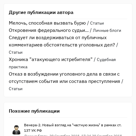
Другие публикации автора
Мелочь, способная вызвать бурю
/
Статьи
Откровения федерального судьи...
/
Личные блоги
Следует ли воздерживаться от публичных
комментариев обстоятельств уголовных дел?
/
Статьи
Хроника "атакующего истребителя"
/
Судебная
практика
Отказ в возбуждении уголовного дела в связи с
отсутствием события или состава преступления
/
Статьи
Похожие публикации
Венера-2. Новый взгляд на "частную жизнь" в рамках ст.
137 УК РФ
Личные блоги, 29 Сентября 2018, 17:24 29 Сентября 2018,