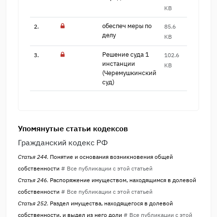
KB
обеспеч меры по
2.
85.6
13
делу
KB
Решение суда 1
3.
102.6
12
инста​нции
KB
(Черемушкинскии​̆
суд)
Упомянутые статьи кодексов
Гражданский кодекс РФ
Статья 244.
Понятие и основания возникновения общей
собственности
# Все публикации с этой статьей
Статья 246.
Распоряжение имуществом, находящимся в долевой
собственности
# Все публикации с этой статьей
Статья 252.
Раздел имущества, находящегося в долевой
собственности, и выдел из него доли
# Все публикации с этой