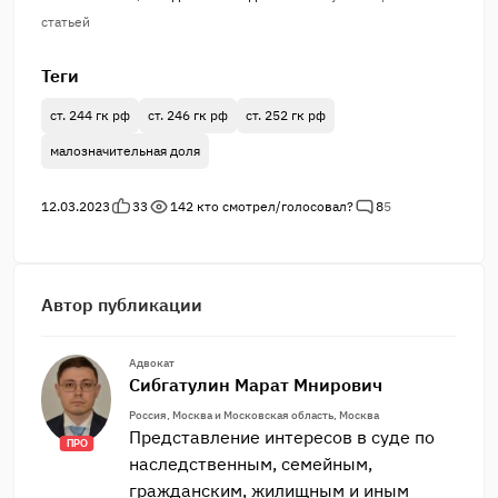
статьей
Теги
ст. 244 гк рф
ст. 246 гк рф
ст. 252 гк рф
малозначительная доля
12.03.2023
33
142
кто смотрел/голосовал?
8
5
Автор публикации
Адвокат
Сибгатулин Марат Мнирович
Россия, Москва и Московская область, Москва
Представление интересов в суде по
ПРО
наследственным, семейным,
гражданским, жилищным и иным