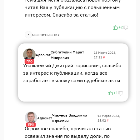
читал Вашу публикацию с повышенным
интересом. Спасибо за статью!
+2
СВЕРНУТЬ ВЕТКУ
Сибгатулин Марат
13 Марта 2023,
Адвокат
Мнирович
17:11
#
ПРО
Уважаемый Дмитрий Борисович, спасибо
за интерес к публикации, когда все
заработает выложу сами судебные акты
+1
Чикунов Владимир
13 Марта 2023,
Адвокат
Юрьевич
18:02
#
ПРО
Огромное спасибо, прочитал статью —
освежил знания по выделу доли, по