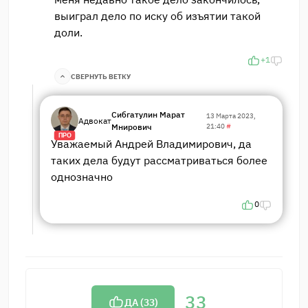
выиграл дело по иску об изъятии такой
доли.
+1
СВЕРНУТЬ ВЕТКУ
Сибгатулин Марат
13 Марта 2023,
Адвокат
Мнирович
21:40
#
ПРО
Уважаемый Андрей Владимирович, да
таких дела будут рассматриваться более
однозначно
0
33
ДА (
33
)