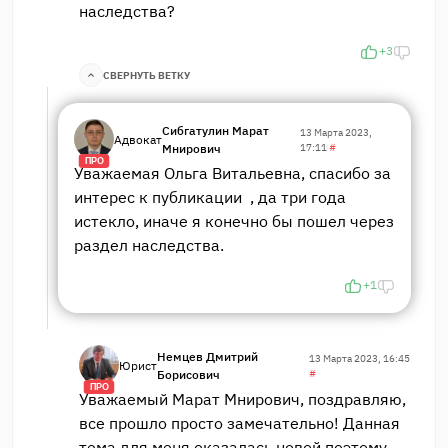
наследства?
+3
СВЕРНУТЬ ВЕТКУ
Сибгатулин Марат
13 Марта 2023,
Адвокат
Мнирович
17:11
#
ПРО
Уважаемая Ольга Витальевна, спасибо за
интерес к публикации , да три года
истекло, иначе я конечно бы пошел через
раздел наследства.
+1
Немцев Дмитрий
13 Марта 2023, 16:45
Юрист
Борисович
#
ПРО
Уважаемый Марат Мнирович, поздравляю,
все прошло просто замечательно! Данная
тема для меня оказалась новой поэтому