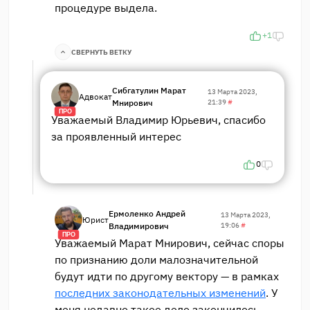
процедуре выдела.
+1
СВЕРНУТЬ ВЕТКУ
Сибгатулин Марат
13 Марта 2023,
Адвокат
Мнирович
21:39
#
ПРО
Уважаемый Владимир Юрьевич, спасибо
за проявленный интерес
0
Ермоленко Андрей
13 Марта 2023,
Юрист
Владимирович
19:06
#
ПРО
Уважаемый Марат Мнирович, сейчас споры
по признанию доли малозначительной
будут идти по другому вектору — в рамках
последних законодательных изменений
. У
меня недавно такое дело закончилось,