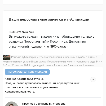
Ваши персональные заметки к публикации
Видны только вам
Вы можете сохранять заметки к публикациям только в
разделах Персональный и Песочница. Для снятия
ограничений
подключите ПРО-аккаунт
Рейтинг публикации: «
Отмена увольнения с военной службы в связи с
невыполнением условий контракта (Постановление Конституционного суда РФ N
6-П от 21 марта 2013 года в действии)
»
1
звезд из
5
на основе
4
оценок.
ПЕРСОНАЛЬНАЯ КОНСУЛЬТАЦИЯ
Адвокат Краснова Светлана.
Неоднократно добивалась вынесения оправдательных
приговоров в отношении подзащитных.
Конфиденциальность.
Краснова Светлана Викторовна