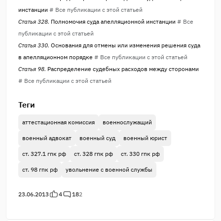
инстанции
# Все публикации с этой статьей
Статья 328.
Полномочия суда апелляционной инстанции
# Все
публикации с этой статьей
Статья 330.
Основания для отмены или изменения решения суда
в апелляционном порядке
# Все публикации с этой статьей
Статья 98.
Распределение судебных расходов между сторонами
# Все публикации с этой статьей
Теги
аттестационная комиссия
военнослужащий
военный адвокат
военный суд
военный юрист
ст. 327.1 гпк рф
ст. 328 гпк рф
ст. 330 гпк рф
ст. 98 гпк рф
увольнение с военной службы
23.06.2013
4
18
2