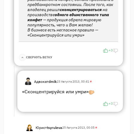
предбанкротном состоянии. После того, как
владелец решил
сконцентрироваться
на
производстве
одного единственного типа
конфет
— продукция обрела мировую
популярность, чего и Вам желаю!
В бизнесе есть негласное правило —
«Сконцентрируйся или умри»
+3
СВЕРНУТЬ ВЕТКУ
Адвокат
dmik
23 Августа 2013, 00:41
#
«Сконцентрируйся или умри»
+3
Юрист
tsyruleva
25 Августа 2013, 00:05
#