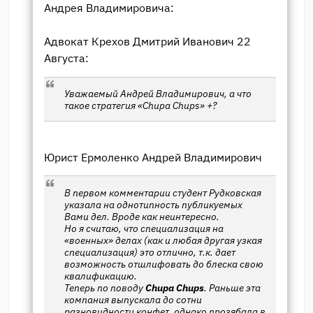
Андрея Владимировича:
Адвокат Крехов Дмитрий Иванович 22
Августа:
Уважаемый Андрей Владимирович, а что
такое стратегия «Chupa Chups» +?
Юрист Ермоленко Андрей Владимирович
В первом комментарии студент Рудковская
указала на однотипность публикуемых
Вами дел. Вроде как неинтересно.
Но я считаю, что специализация на
«военных» делах (как и любая другая узкая
специализация) это отлично, т.к. дает
возможность отшлифовать до блеска свою
квалификацию.
Теперь по поводу
Chupa Chups
. Раньше эта
компания выпускала до сотни
разновидности конфет, однако прозябала в