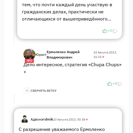
тем, что почти каждый день участвую в
гражданских делах, практически не
отличающихся от вышеприведённого…
+3
Ермоленко Андрей
22 Августа 2013,
Юрист
Владимирович
16:32
#
ПРО
Дело интересное, стратегия «Chupa Chups»
+
+3
СВЕРНУТЬ ВЕТКУ
Адвокат
dmik
23 Августа 2013, 00:38
#
С разрешения уважаемого Ермоленко