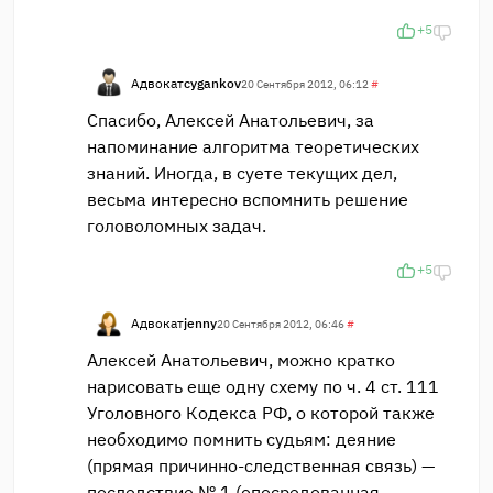
+5
Адвокат
cygankov
20 Сентября 2012, 06:12
#
Спасибо, Алексей Анатольевич, за
напоминание алгоритма теоретических
знаний. Иногда, в суете текущих дел,
весьма интересно вспомнить решение
головоломных задач.
+5
Адвокат
jenny
20 Сентября 2012, 06:46
#
Алексей Анатольевич, можно кратко
нарисовать еще одну схему по ч. 4 ст. 111
Уголовного Кодекса РФ, о которой также
необходимо помнить судьям: деяние
(прямая причинно-следственная связь) —
последствие № 1 (опосредованная