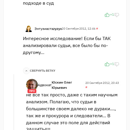
подходе в суд
+1
Энтузиаст
xzyzyx
20 Сентября 2012, 12:46
#
Интересное исследование! Если бы ТАК
анализировали судьи, все было бы по-
другому…
+1
СВЕРНУТЬ ВЕТКУ
Юскин Олег
20 Сентября 2012, 20:43
Адвокат
Юрьевич
#
ПРО
не все так просто, даже с таким научным
анализом. Полагаю, что судьи в
большинстве своем далеко не дураки....,
так же и прокурора и следователи… В
данном случае это поле для действий
ЗАЩИТЫ!!!