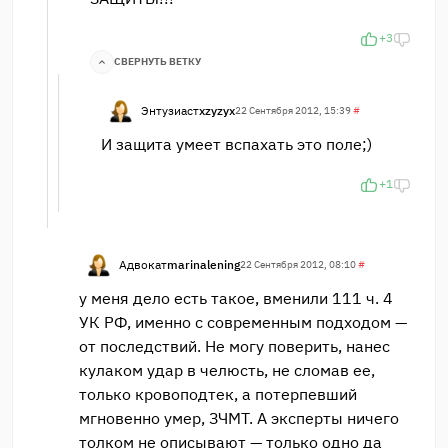
+3
СВЕРНУТЬ ВЕТКУ
Энтузиаст
xzyzyx
22 Сентября 2012, 15:39
#
И защита умеет вспахать это поле;)
+1
Адвокат
marinalening
22 Сентября 2012, 08:10
#
у меня дело есть такое, вменили 111 ч. 4
УК РФ, именно с современным подходом —
от последствий. Не могу поверить, нанес
кулаком удар в челюсть, не сломав ее,
только кровоподтек, а потерпевший
мгновенно умер, ЗЧМТ. А эксперты ничего
толком не описывают — только одно да