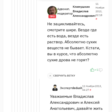
11
Климушкин
Ноября
Адвокат,
Владислав
2013,
модератор
02:18
Александрович
ПРО
#
Не зацикливайтесь,
смотрите шире. Везде где
есть вода, везде есть
раствор. Абсолютно сухих
веществ не бывает. Кстати,
вы в курсе, что абсолютно
сухие дрова не горят?
+1
СВЕРНУТЬ ВЕТКУ
11 Ноября 2013,
Эксперт
dedush
04:27
#
Уважаемые Владислав
Александрович и Алексей
Анатольевич, давайте жить