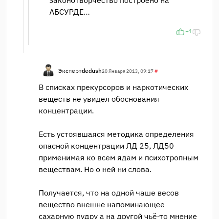
законотворчество построено на
АБСУРДЕ…
+1
Эксперт
dedush
20 Января 2013, 09:17
#
В списках прекурсоров и наркотических
веществ не увидел обоснования
концентрации.
Есть устоявшаяся методика определения
опасной концентрации ЛД 25, ЛД50
применимая ко всем ядам и психотропным
веществам. Но о ней ни слова.
Получается, что на одной чаше весов
вещество внешне напоминающее
сахарную пудру а на другой чьё-то мнение