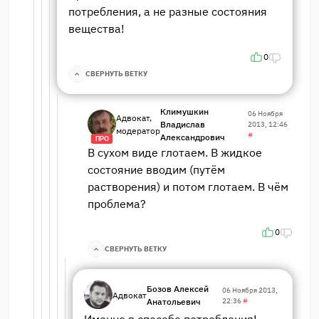
потребления, а не разные состояния
вещества!
0
СВЕРНУТЬ ВЕТКУ
Климушкин
06 Ноября
Адвокат,
Владислав
2013, 12:46
модератор
#
Александрович
ПРО
В сухом виде глотаем. В жидкое
состояние вводим (путём
растворения) и потом глотаем. В чём
проблема?
0
СВЕРНУТЬ ВЕТКУ
Бозов Алексей
06 Ноября 2013,
Адвокат
Анатольевич
22:36
#
Именно в способе потребления!