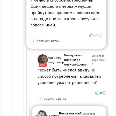
Одни вещества через желудок
пройдут без проблем в любом виде,
а попади они же в кровь, результат
совсем иной.
+2
СВЕРНУТЬ ВЕТКУ
Климушкин
08 Ноября
Адвокат,
Владислав
2013, 01:37
модератор
#
Александрович
ПРО
Может быть имелся ввиду не
способ потребления, а характер
усвоения уже потреблённого?
0
СВЕРНУТЬ ВЕТКУ
Бозов Алексей
08 Ноября
Адвокат