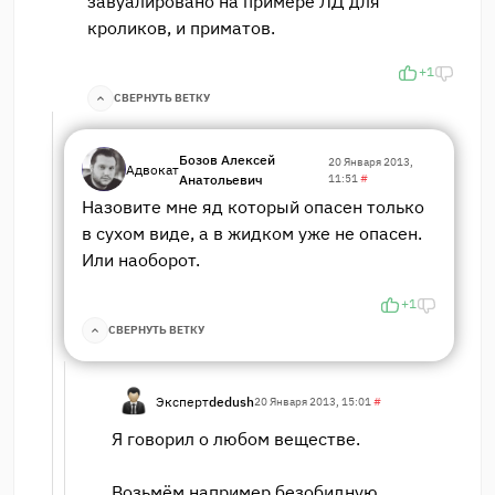
завуалировано на примере ЛД для
кроликов, и приматов.
+1
СВЕРНУТЬ ВЕТКУ
Бозов Алексей
20 Января 2013,
Адвокат
Анатольевич
11:51
#
Назовите мне яд который опасен только
в сухом виде, а в жидком уже не опасен.
Или наоборот.
+1
СВЕРНУТЬ ВЕТКУ
Эксперт
dedush
20 Января 2013, 15:01
#
Я говорил о любом веществе.
Возьмём например безобидную