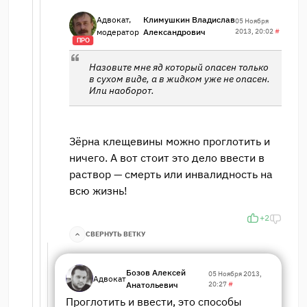
Адвокат,
Климушкин Владислав
05 Ноября
модератор
Александрович
2013, 20:02
#
ПРО
Назовите мне яд который опасен только
в сухом виде, а в жидком уже не опасен.
Или наоборот.
Зёрна клещевины можно проглотить и
ничего. А вот стоит это дело ввести в
раствор — смерть или инвалидность на
всю жизнь!
+2
СВЕРНУТЬ ВЕТКУ
Бозов Алексей
05 Ноября 2013,
Адвокат
Анатольевич
20:27
#
Проглотить и ввести, это способы