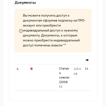
Документы
Вы можете получить доступ к
документам оформив подписку на
ПРО-
аккаунт
или приобрести
индивидуальный доступ к нужному
документу. Документы, к которым
можно приобрести индивидуальный
доступ помечены знаком ""
Статья
1.
125.5
11
о
KB
смесях
(200​8
г.)