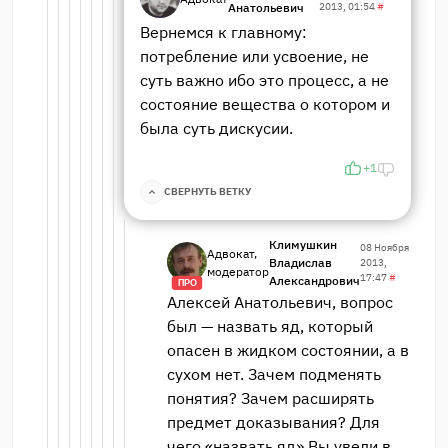
Анатольевич
2013, 01:54
#
Вернемся к главному:
потребление или усвоение, не
суть важно ибо это процесс, а не
состояние вещества о котором и
была суть дискусии.
+1
СВЕРНУТЬ ВЕТКУ
Климушкин
08 Ноября
Адвокат,
Владислав
2013,
модератор
17:47
#
Александрович
ПРО
Алексей Анатольевич, вопрос
был — назвать яд, который
опасен в жидком состоянии, а в
сухом нет. Зачем подменять
понятия? Зачем расширять
предмет доказывания? Для
чего «назвать яд» Вы увели в