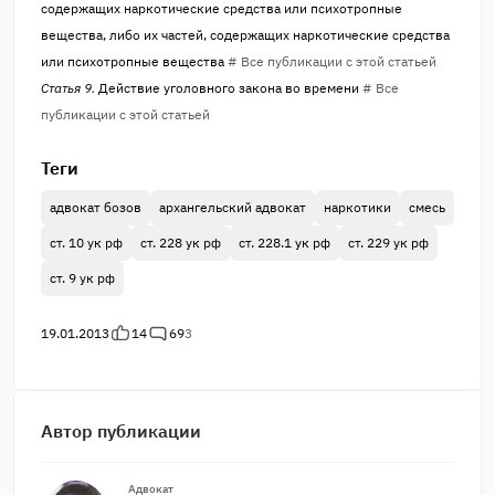
содержащих наркотические средства или психотропные
вещества, либо их частей, содержащих наркотические средства
или психотропные вещества
# Все публикации с этой статьей
Статья 9.
Действие уголовного закона во времени
# Все
публикации с этой статьей
Теги
адвокат бозов
архангельский адвокат
наркотики
смесь
ст. 10 ук рф
ст. 228 ук рф
ст. 228.1 ук рф
ст. 229 ук рф
ст. 9 ук рф
19.01.2013
14
69
3
Автор публикации
Адвокат