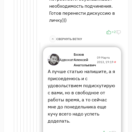
необходимость подчинения.
Готов перенести дискуссию в
личку)))
+2
СВЕРНУТЬ ВЕТКУ
Бозов
09 Марта
Адвокат
Алексей
2013, 19:19
#
Анатольевич
А лучше статью напишите, а я
присоеденюсь и с
удовольствием подискутирую
с вами, но в свободное от
работы время, а то сейчас
мне до понедельника еще
кучу всего надо успеть
доделать.