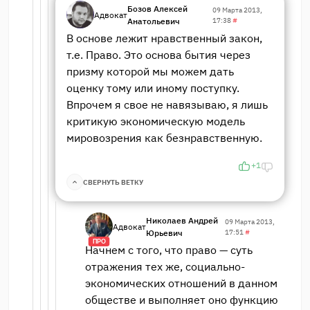
Бозов Алексей
09 Марта 2013,
Адвокат
Анатольевич
17:38
#
В основе лежит нравственный закон,
т.е. Право. Это основа бытия через
призму которой мы можем дать
оценку тому или иному поступку.
Впрочем я свое не навязываю, я лишь
критикую экономическую модель
мировозрения как безнравственную.
+1
СВЕРНУТЬ ВЕТКУ
Николаев Андрей
09 Марта 2013,
Адвокат
Юрьевич
17:51
#
ПРО
Начнем с того, что право — суть
отражения тех же, социально-
экономических отношений в данном
обществе и выполняет оно функцию