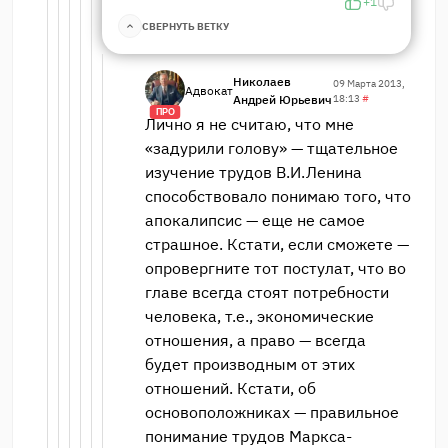
+1
СВЕРНУТЬ ВЕТКУ
Николаев
09 Марта 2013,
Адвокат
Андрей Юрьевич
18:13
#
ПРО
Лично я не считаю, что мне
«задурили голову» — тщательное
изучение трудов В.И.Ленина
способствовало понимаю того, что
апокалипсис — еще не самое
страшное. Кстати, если сможете —
опровергните тот постулат, что во
главе всегда стоят потребности
человека, т.е., экономические
отношения, а право — всегда
будет производным от этих
отношений. Кстати, об
основоположниках — правильное
понимание трудов Маркса-