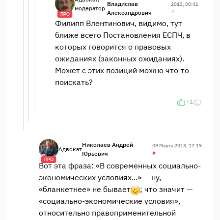
Владислав
2013, 00:41
модератор
#
Александрович
ПРО
Филипп Влентинович, видимо, тут
ближе всего Постановления ЕСПЧ, в
которых говорится о правовых
ожиданиях (законных ожиданиях).
Может с этих позиций можно что-то
поискать?
+1
Николаев Андрей
09 Марта 2013, 17:19
Адвокат
Юрьевич
#
ПРО
Вот эта фраза: «В современных социально-
экономических условиях...» — ну,
«бланкетнее» не бывает
; что значит —
«социально-экономические условия»,
относительно правоприменительной