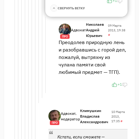
+1
СВЕРНУТЬ ВЕТКУ
Николаев
09 Марта
Адвокат
Андрей
2013, 19:38
#
Юрьевич
ПРО
Преодолев природную лень
и разобравшись с горой дел,
пожалуй, вытряхну из
чулана памяти свой
любимый предмет — ТГП).
+1
Климушкин
10 Марта
Адвокат,
Владислав
2013,
модератор
17:35
#
Александрович
ПРО
Кстати, если сможете —