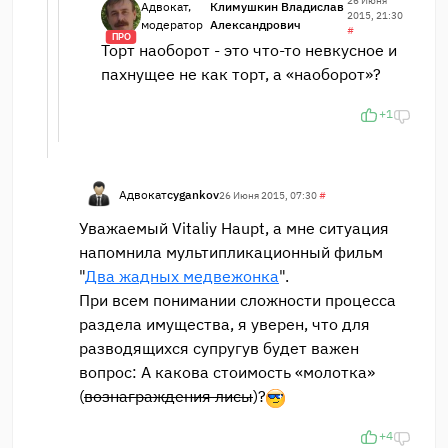
26 Июня
Адвокат,
Климушкин Владислав
2015, 21:30
модератор
Александрович
#
ПРО
Торт наоборот - это что-то невкусное и
пахнущее не как торт, а «наоборот»?
+1
Адвокат
cygankov
26 Июня 2015, 07:30
#
Уважаемый Vitaliy Haupt, а мне ситуация
напомнила мультипликационный фильм
"
Два жадных медвежонка
".
При всем понимании сложности процесса
раздела имущества, я уверен, что для
разводящихся супругув будет важен
вопрос: А какова стоимость «молотка»
(
вознаграждения лисы
)?
+4