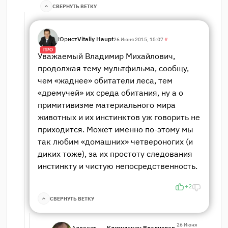
СВЕРНУТЬ ВЕТКУ
Юрист
Vitaliy Haupt
26 Июня 2015, 15:07
#
ПРО
Уважаемый Владимир Михайлович,
продолжая тему мультфильма, сообщу,
чем «жаднее» обитатели леса, тем
«дремучей» их среда обитания, ну а о
примитивизме материального мира
животных и их инстинктов уж говорить не
приходится. Может именно по-этому мы
так любим «домашних» четвероногих (и
диких тоже), за их простоту следования
инстинкту и чистую непосредственность.
+2
СВЕРНУТЬ ВЕТКУ
26 Июня
Адвокат,
Климушкин Владислав