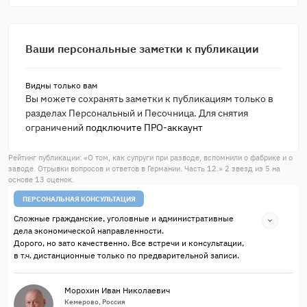
Ваши персональные заметки к публикации
Видны только вам
Вы можете сохранять заметки к публикациям только в
разделах Персональный и Песочница. Для снятия
ограничений
подключите ПРО-аккаунт
Рейтинг публикации: «
О том, как супруги при разводе, вспомнили о фабрике и о
заводе. Отрывки вопросов и ответов в Германии. Часть 12.
»
2
звезд из
5
на
основе
13
оценок.
ПЕРСОНАЛЬНАЯ КОНСУЛЬТАЦИЯ
Сложные гражданские, уголовные и административные
дела экономической направленности.
Дорого, но зато качественно. Все встречи и консультации,
в т.ч. дистанционные только по предварительной записи.
Морохин Иван Николаевич
Кемерово, Россия