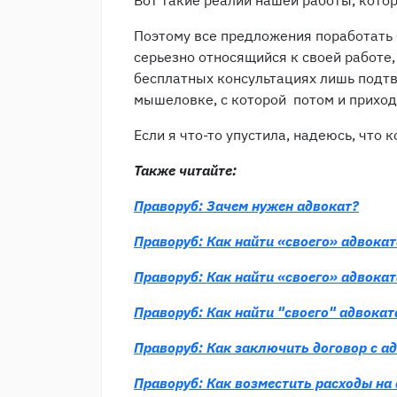
Вот такие реалии нашей работы, кото
Поэтому все предложения поработать
серьезно относящийся к своей работе,
бесплатных консультациях лишь подт
мышеловке, с которой потом и приход
Если я что-то упустила, надеюсь, что 
Также читайте:
Праворуб: Зачем нужен адвокат?
Праворуб: Как найти «своего» адвоката
Праворуб: Как найти «своего» адвоката
Праворуб: Как найти "своего" адвока
Праворуб: Как заключить договор с ад
Праворуб: Как возместить расходы на 