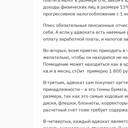
платить налог в размере 6%, закон к 
доходы физических лиц в размере 13%
прогрессивное налогообложение с 1 я
Плюс обязательные пенсионные отчисл
себя. А если у адвоката есть наемные 
оплату заработной платы, и налогов з
Во-вторых, всем приятно приходить в 
желательно, чтобы он находился не на
Помещение может находиться как в аре
кв.м в месяц стОит примерно 1 800 руб
В-третьих, адвокат сам покупает оргт
принадлежности – а это тонны бумаги
размера, так как это самые ходовые 
диски, флешки, блокноты, корректоры 
расчетный счет тоже требует содержани
В-четвертых, каждый адвокат являетс