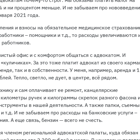
адвокатам почему-то строг: мы обязаны платить налог на
 и ни процентом меньше. И не забываем про нововведени
нваря 2021 года.
ения и взносы на обязательное медицинское страховани
работники – помощники и т.д., то расходы увеличиваются 
а работников.
чистый офис и с комфортом общаться с адвокатом. И
 «куличиках». За это тоже платит адвокат из своего карма
нде, так и в собственности. У меня, например, аренда и 1
лей. Тепло, светло, не дует, в центре, всё рядом.
ехнику и сам оплачивает ее ремонт, канцелярские
, километры ручек и килограммы скрепок разного фасона 
инструменты в нашей деятельности. А также папки, съемны
и т.д. И не забываем про расходы на банковские услуги –
я. А еще связь, бензин — всего не счесть.
я членом региональной адвокатской палаты, куда обязан