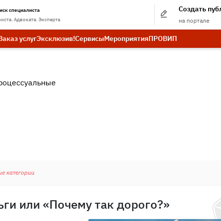
Создать пу
иск специалиста
иста. Адвоката. Эксперта
на портале
Заказ услуг
Эксклюзив!
Сервисы
Мероприятия
ПРО
ВИП
роцессуальные
.
ие категории
ьги или «Почему так дорого?»