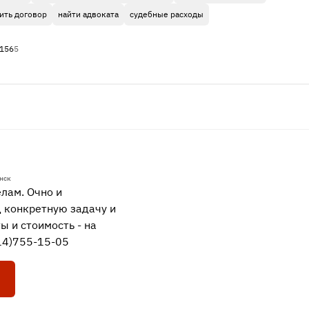
ить договор
найти адвоката
судебные расходы
156
5
инск
лам. Очно и
 конкретную задачу и
ы и стоимость - на
914)755-15-05