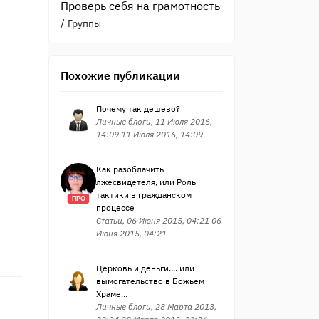
Проверь себя на грамотность
/
Группы
Похожие публикации
Почему так дешево?
Личные блоги, 11 Июля 2016,
14:09 11 Июля 2016, 14:09
Как разоблачить
лжесвидетеля, или Роль
тактики в гражданском
ПРО
процессе
Статьи, 06 Июня 2015, 04:21 06
Июня 2015, 04:21
Церковь и деньги.... или
вымогательство в Божьем
Храме...
Личные блоги, 28 Марта 2013,