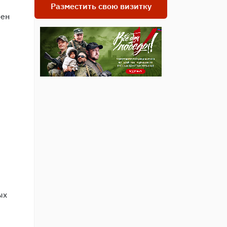
Разместить свою визитку
бен
ых