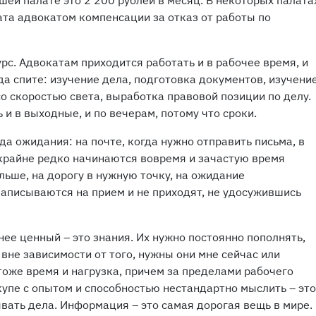
ей палате это 2 200 рублей в месяц. В некоторых палата
та адвокатом компенсации за отказ от работы по
рс. Адвокатам приходится работать и в рабочее время, и
гда спите: изучение дела, подготовка документов, изучени
о скоростью света, выработка правовой позиции по делу.
 и в выходные, и по вечерам, потому что сроки.
да ожидания: на почте, когда нужно отправить письма, в
 крайне редко начинаются вовремя и зачастую время
льше, на дорогу в нужную точку, на ожидание
аписываются на прием и не приходят, не удосужившись
нее ценный – это знания. Их нужно постоянно пополнять,
 вне зависимости от того, нужны они мне сейчас или
 тоже время и нагрузка, причем за пределами рабочего
упе с опытом и способностью нестандартно мыслить – это
ывать дела. Информация – это самая дорогая вещь в мире.