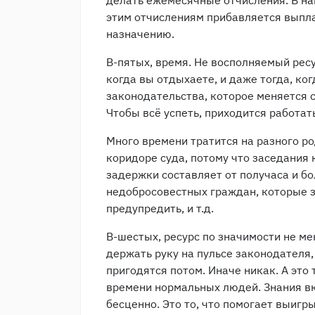
делать ежемесячные отчисления. В наш
этим отчислениям прибавляется выпла
назначению.
В-пятых, время. Не восполняемый ресу
когда вы отдыхаете, и даже тогда, ко
законодательства, которое меняется с
Чтобы всё успеть, приходится работать
Много времени тратится на разного ро
коридоре суда, потому что заседания
задержки составляет от получаса и бо
недобросовестных граждан, которые з
предупредить, и т.д.
В-шестых, ресурс по значимости не ме
держать руку на пульсе законодателя,
пригодятся потом. Иначе никак. А это
времени нормальных людей. Знания вк
бесценно. Это то, что помогает выигр