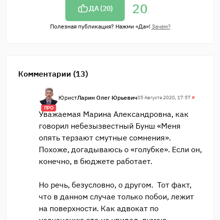
20
ДА (
20
)
Полезная публикация? Нажми «Да»!
Зачем?
Комментарии (13)
Юрист
Ларин Олег Юрьевич
05 Августа 2020, 17:57
#
ПРО
Уважаемая Марина Александровна, как
говорил небезызвестный Бунш «Меня
опять терзают смутные сомнения».
Похоже, догадываюсь о «голубке». Если он,
конечно, в бюджете работает.
Но речь, безусловно, о другом. Тот факт,
что в данном случае только побои, лежит
на поверхности. Как адвокат по
назначению это не увидел, думаю,