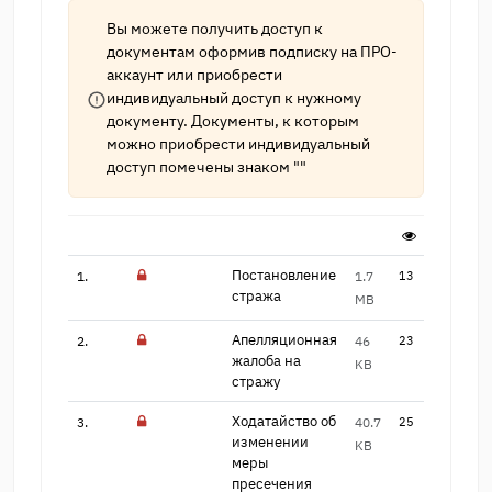
Вы можете получить доступ к
документам оформив подписку на
ПРО-
аккаунт
или приобрести
индивидуальный доступ к нужному
документу. Документы, к которым
можно приобрести индивидуальный
доступ помечены знаком ""
Постановление
1.
1.7
13
стража
MB
Апелляционная
2.
46
23
жалоба​ на
KB
стражу
Ходатайство об
3.
40.7
25
измен​ении
KB
меры
пресечения