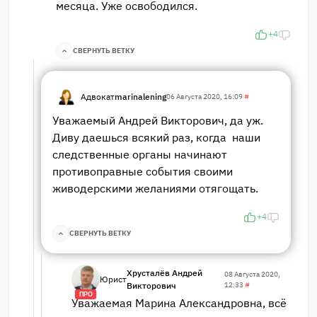
месяца. Уже освободился.
+4
СВЕРНУТЬ ВЕТКУ
Адвокат
marinalening
06 Августа 2020, 16:09
#
Уважаемый Андрей Викторович, да уж.
Диву даешься всякий раз, когда наши
следственные органы начинают
противоправные события своими
живодерскими желаниями отягощать.
+4
СВЕРНУТЬ ВЕТКУ
Хрусталёв Андрей
08 Августа 2020,
Юрист
Викторович
12:33
#
ПРО
Уважаемая Марина Александровна, всё