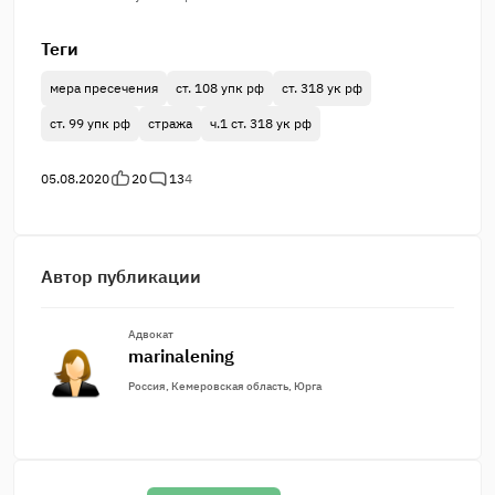
Теги
мера пресечения
ст. 108 упк рф
ст. 318 ук рф
ст. 99 упк рф
стража
ч.1 ст. 318 ук рф
05.08.2020
20
13
4
Автор публикации
Адвокат
marinalening
Россия, Кемеровская область, Юрга