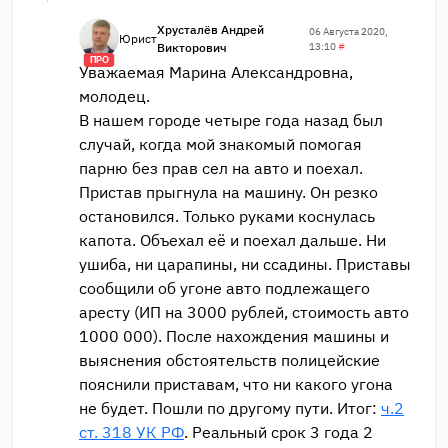
Хрусталёв Андрей
06 Августа 2020,
Юрист
Викторович
13:10
#
ПРО
Уважаемая Марина Александровна,
молодец.
В нашем городе четыре года назад был
случай, когда мой знакомый помогая
парню без прав сел на авто и поехал.
Пристав прыгнула на машину. Он резко
остановился. Только руками коснулась
капота. Объехал её и поехал дальше. Ни
ушиба, ни царапины, ни ссадины. Приставы
сообщили об угоне авто подлежащего
аресту (ИП на 3000 рублей, стоимость авто
1000 000). После нахождения машины и
выяснения обстоятельств полицейские
пояснили приставам, что ни какого угона
не будет. Пошли по другому пути. Итог:
ч.2
ст. 318 УК РФ
. Реальный срок 3 года 2