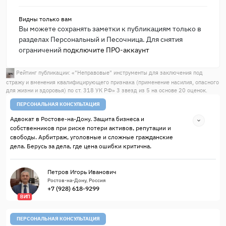
Видны только вам
Вы можете сохранять заметки к публикациям только в
разделах Персональный и Песочница. Для снятия
ограничений
подключите ПРО-аккаунт
Рейтинг публикации: «
"Неправовые" инструменты для заключения под
стражу и вменения квалифицирующего признака (применение насилия, опасного
для жизни и здоровья) по ст. 318 УК РФ
»
3
звезд из
5
на основе
20
оценок.
ПЕРСОНАЛЬНАЯ КОНСУЛЬТАЦИЯ
Адвокат в Ростове-на-Дону. Защита бизнеса и
собственников при риске потери активов, репутации и
свободы. Арбитраж, уголовные и сложные гражданские
дела. Берусь за дела, где цена ошибки критична.
Петров Игорь Иванович
Ростов-на-Дону, Россия
+7 (928) 618-9299
ВИП
ПЕРСОНАЛЬНАЯ КОНСУЛЬТАЦИЯ