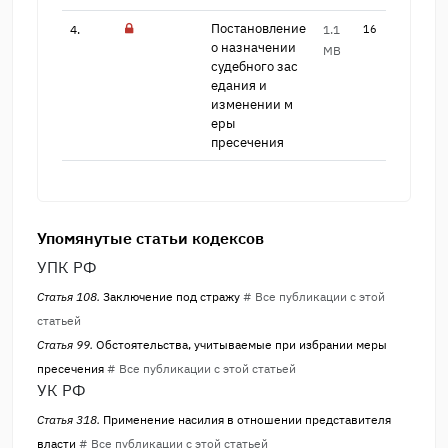
Постановление
4.
1.1
16
о назн​ачении
MB
судебного зас​
едания и
изменении м​
еры
пресечения
Упомянутые статьи кодексов
УПК РФ
Статья 108.
Заключение под стражу
# Все публикации с этой
статьей
Статья 99.
Обстоятельства, учитываемые при избрании меры
пресечения
# Все публикации с этой статьей
УК РФ
Статья 318.
Применение насилия в отношении представителя
власти
# Все публикации с этой статьей