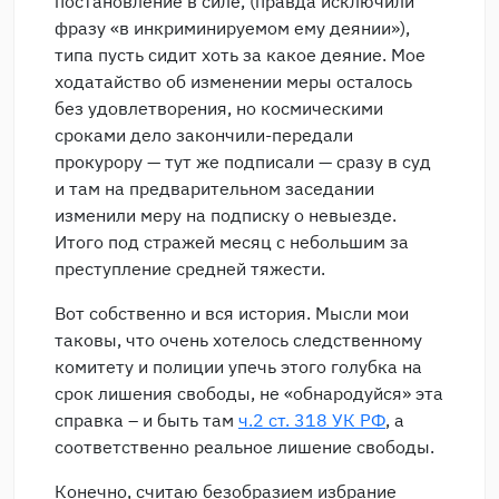
постановление в силе, (правда исключили
фразу «в инкриминируемом ему деянии»),
типа пусть сидит хоть за какое деяние. Мое
ходатайство об изменении меры осталось
без удовлетворения, но космическими
сроками дело закончили-передали
прокурору — тут же подписали — сразу в суд
и там на предварительном заседании
изменили меру на подписку о невыезде.
Итого под стражей месяц с небольшим за
преступление средней тяжести.
Вот собственно и вся история. Мысли мои
таковы, что очень хотелось следственному
комитету и полиции упечь этого голубка на
срок лишения свободы, не «обнародуйся» эта
справка – и быть там
ч.2 ст. 318 УК РФ
, а
соответственно реальное лишение свободы.
Конечно, считаю безобразием избрание