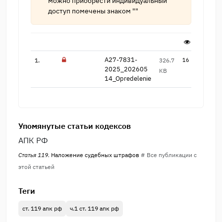
можно приобрести индивидуальный
доступ помечены знаком ""
A27-7831-
1.
326.7
16
2025_202605​
KB
14_Opredelenie
Упомянутые статьи кодексов
АПК РФ
Статья 119.
Наложение судебных штрафов
# Все публикации с
этой статьей
Теги
ст. 119 апк рф
ч.1 ст. 119 апк рф