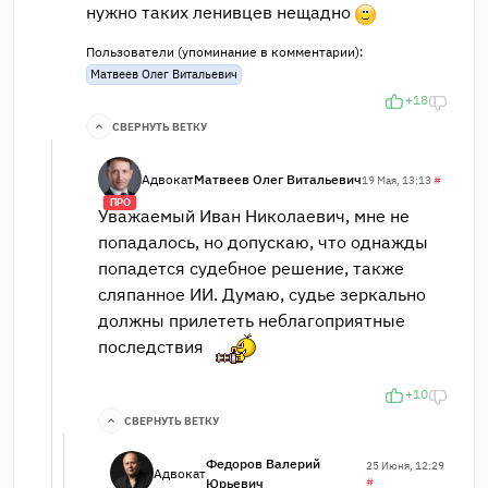
нужно таких ленивцев нещадно
Пользователи (упоминание в комментарии):
Матвеев Олег Витальевич
+18
СВЕРНУТЬ ВЕТКУ
Адвокат
Матвеев Олег Витальевич
19 Мая, 13:13
#
ПРО
Уважаемый Иван Николаевич, мне не
попадалось, но допускаю, что однажды
попадется судебное решение, также
сляпанное ИИ. Думаю, судье зеркально
должны прилететь неблагоприятные
последствия
+10
СВЕРНУТЬ ВЕТКУ
Федоров Валерий
25 Июня, 12:29
Адвокат
Юрьевич
#