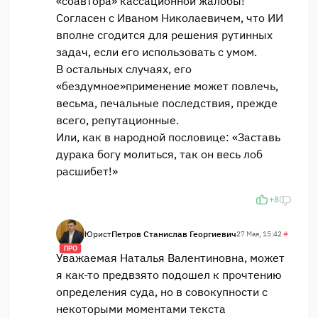
«соавтора» кассационной жалобы!
Согласен с Иваном Николаевичем, что ИИ
вполне сгодится для решения рутинных
задач, если его использовать с умом.
В остальных случаях, его
«бездумное»применение может повлечь,
весьма, печальные последствия, прежде
всего, репутационные.
Или, как в народной пословице: «Заставь
дурака богу молиться, так он весь лоб
расшибет!»
+8
Юрист
Петров Станислав Георгиевич
27 Мая, 15:42
#
ПРО
Уважаемая Наталья Валентиновна, может
я как-то предвзято подошел к прочтению
определения суда, но в совокупности с
некоторыми моментами текста