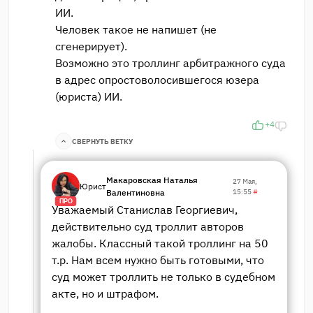
ИИ.
Человек такое не напишет (не
сгенерирует).
Возможно это троллинг арбитражного суда
в адрес опростоволосившегося юзера
(юриста) ИИ.
+4
СВЕРНУТЬ ВЕТКУ
Макаровская Наталья
27 Мая,
Юрист
Валентиновна
15:55
#
ПРО
Уважаемый Станислав Георгиевич,
действительно суд троллит авторов
жалобы. Классный такой троллинг на 50
т.р. Нам всем нужно быть готовыми, что
суд может троллить не только в судебном
акте, но и штрафом.