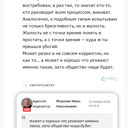
востребован, а раз так, то значит кто-то,
кто руководит всем процессом, виноват.
Аналогично, к подобным типам испытываю
не только брезгливость, но и жалость.
Жалость не с точки зрения понять и
простить, а с точки зрения — куда ж ты
прешься убогий.
Может резко и не совсем корректно, но
как то… а может и хорошо что уезжают
именно такие, зато общество чище будет.
+10
СВЕРНУТЬ ВЕТКУ
Адвокат,
Морохин Иван
11 Ноября 2022,
модератор
Николаевич
05:55
#
ВИП
может и хорошо что уезжают именно
такие, зато общество чище будет