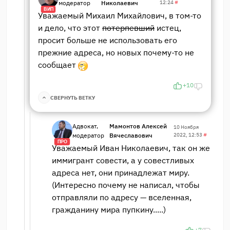
модератор
Николаевич
12:24
#
ВИП
Уважаемый Михаил Михайлович, в том-то
и дело, что этот
потерпевший
истец,
просит больше не использовать его
прежние адреса, но новых почему-то не
сообщает
+10
СВЕРНУТЬ ВЕТКУ
Адвокат,
Мамонтов Алексей
10 Ноября
модератор
Вячеславович
2022, 12:53
#
ПРО
Уважаемый Иван Николаевич, так он же
иммигрант совести, а у совестливых
адреса нет, они принадлежат миру.
(Интересно почему не написал, чтобы
отправляли по адресу — вселенная,
гражданину мира пупкину.....)
+7