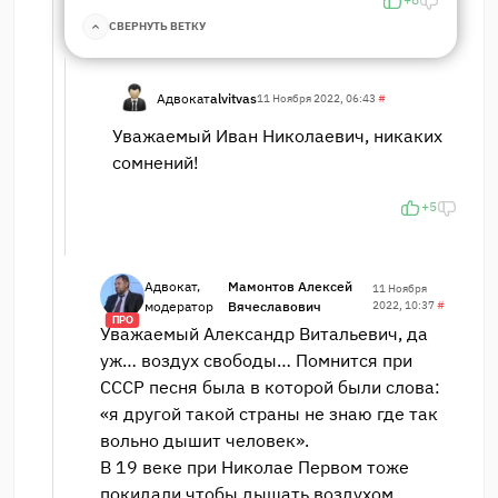
СВЕРНУТЬ ВЕТКУ
Адвокат
alvitvas
11 Ноября 2022, 06:43
#
Уважаемый Иван Николаевич, никаких
сомнений!
+5
Адвокат,
Мамонтов Алексей
11 Ноября
модератор
Вячеславович
2022, 10:37
#
ПРО
Уважаемый Александр Витальевич, да
уж… воздух свободы… Помнится при
СССР песня была в которой были слова:
«я другой такой страны не знаю где так
вольно дышит человек».
В 19 веке при Николае Первом тоже
покидали чтобы дышать воздухом