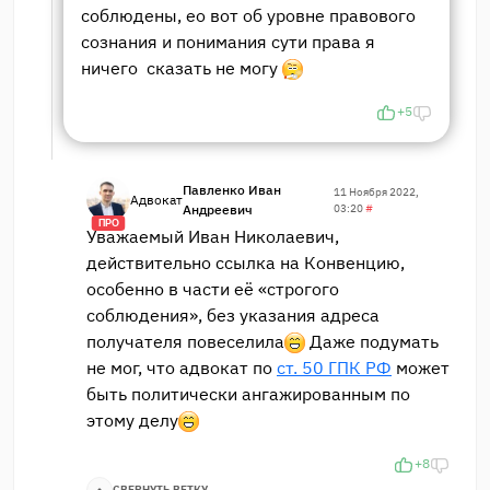
соблюдены, ео вот об уровне правового
сознания и понимания сути права я
ничего сказать не могу
+5
Павленко Иван
11 Ноября 2022,
Адвокат
Андреевич
03:20
#
ПРО
Уважаемый Иван Николаевич,
действительно ссылка на Конвенцию,
особенно в части её «строгого
соблюдения», без указания адреса
получателя повеселила
Даже подумать
не мог, что адвокат по
ст. 50 ГПК РФ
может
быть политически ангажированным по
этому делу
+8
СВЕРНУТЬ ВЕТКУ