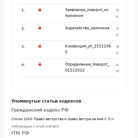
Заявление_поворот_ис​
1.
93.2
37
полнения
KB
Ходатайство_калинина
2.
196.7
26
KB
Конвенция_от_1511196​
3.
50.8
16
5
KB
Определение_поворот_​
4.
6.5
34
01112022
MB
Упомянутые статьи кодексов
Гражданский кодекс РФ
Статья 1265.
Право авторства и право автора на имя
# Все
публикации с этой статьей
ГПК РФ