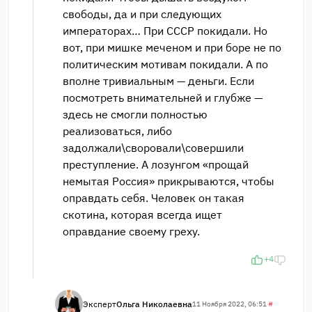
свободы, да и при следующих
императорах… При СССР покидали. Но
вот, при мишке меченом и при боре не по
политическим мотивам покидали. А по
вполне тривиальным — деньги. Если
посмотреть внимательней и глубже —
здесь не смогли полностью
реализоваться, либо
задолжали\своровали\совершили
преступление. А лозунгом «прощай
немытая Россия» прикрываются, чтобы
оправдать себя. Человек он такая
скотина, которая всегда ищет
оправдание своему греху.
+4
Эксперт
Ольга Николаевна
11 Ноября 2022, 06:51
#