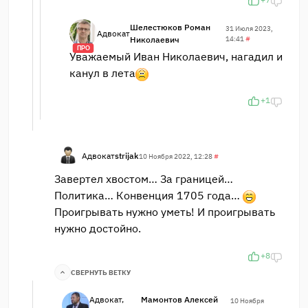
Шелестюков Роман
31 Июля 2023,
Адвокат
Николаевич
14:41
#
ПРО
Уважаемый Иван Николаевич, нагадил и
канул в лета
+1
Адвокат
strijak
10 Ноября 2022, 12:28
#
Завертел хвостом… За границей…
Политика… Конвенция 1705 года…
Проигрывать нужно уметь! И проигрывать
нужно достойно.
+8
СВЕРНУТЬ ВЕТКУ
Адвокат,
Мамонтов Алексей
10 Ноября