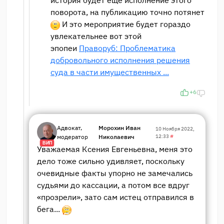
история будет еще исполнение этого
поворота, на публикацию точно потянет
И это мероприятие будет гораздо
увлекательнее вот этой
эпопеи
Праворуб: Проблематика
добровольного исполнения решения
суда в части имущественных ...
+6
Адвокат,
Морохин Иван
10 Ноября 2022,
модератор
Николаевич
12:33
#
ВИП
Уважаемая Ксения Евгеньевна, меня это
дело тоже сильно удивляет, поскольку
очевидные факты упорно не замечались
судьями до кассации, а потом все вдруг
«прозрели», зато сам истец отправился в
бега...