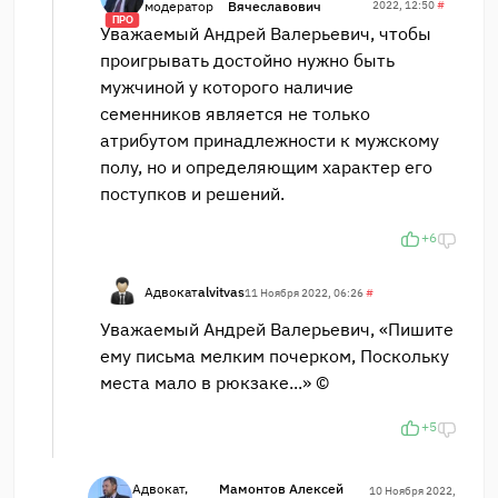
модератор
Вячеславович
2022, 12:50
#
ПРО
Уважаемый Андрей Валерьевич, чтобы
проигрывать достойно нужно быть
мужчиной у которого наличие
семенников является не только
атрибутом принадлежности к мужскому
полу, но и определяющим характер его
поступков и решений.
+6
Адвокат
alvitvas
11 Ноября 2022, 06:26
#
Уважаемый Андрей Валерьевич, «Пишите
ему письма мелким почерком, Поскольку
места мало в рюкзаке...» ©
+5
Адвокат,
Мамонтов Алексей
10 Ноября 2022,