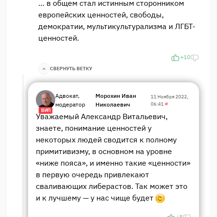
… в общем стал истинным сторонником
европейских ценностей, свободы,
демократии, мультикультурализма и ЛГБТ-
ценностей.
+10
СВЕРНУТЬ ВЕТКУ
Адвокат,
Морохин Иван
11 Ноября 2022,
модератор
Николаевич
06:41
#
ВИП
Уважаемый Александр Витальевич,
знаете, понимание ценностей у
некоторых людей сводится к полному
примитивизму, в основном на уровне
«ниже пояса», и именно такие «ценности»
в первую очередь привлекают
сваливающих либерастов. Так может это
и к лучшему — у нас чище будет
+8