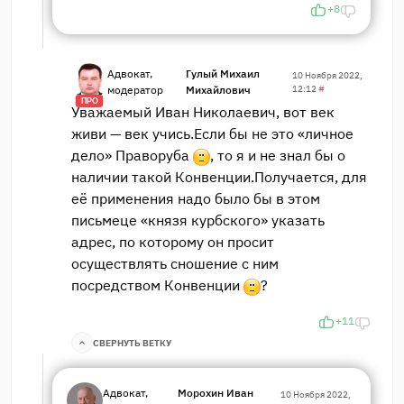
+8
Адвокат,
Гулый Михаил
10 Ноября 2022,
модератор
Михайлович
12:12
#
ПРО
Уважаемый Иван Николаевич, вот век
живи — век учись.Если бы не это «личное
дело» Праворуба
, то я и не знал бы о
наличии такой Конвенции.Получается, для
её применения надо было бы в этом
письмеце «князя курбского» указать
адрес, по которому он просит
осуществлять сношение с ним
посредством Конвенции
?
+11
СВЕРНУТЬ ВЕТКУ
Адвокат,
Морохин Иван
10 Ноября 2022,