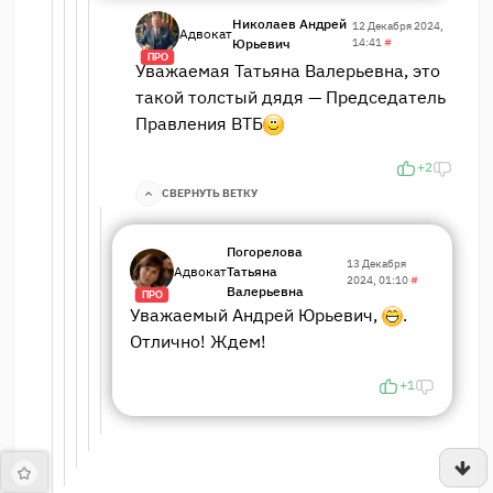
Николаев Андрей
12 Декабря 2024,
Адвокат
Юрьевич
14:41
#
ПРО
Уважаемая Татьяна Валерьевна, это
такой толстый дядя — Председатель
Правления ВТБ
+2
СВЕРНУТЬ ВЕТКУ
Погорелова
13 Декабря
Адвокат
Татьяна
2024, 01:10
#
Валерьевна
ПРО
Уважаемый Андрей Юрьевич,
.
Отлично! Ждем!
+1