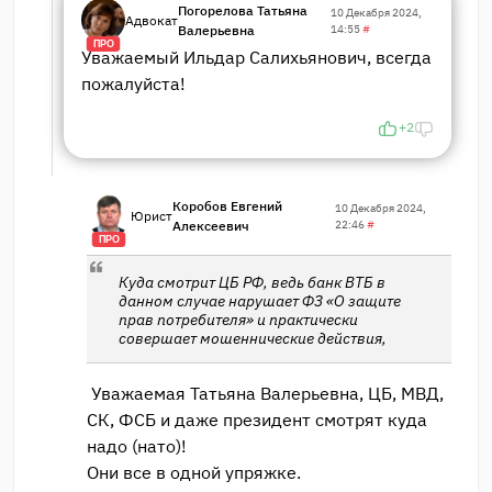
Погорелова Татьяна
10 Декабря 2024,
Адвокат
Валерьевна
14:55
#
ПРО
Уважаемый Ильдар Салихьянович, всегда
пожалуйста!
+2
Коробов Евгений
10 Декабря 2024,
Юрист
Алексеевич
22:46
#
ПРО
Куда смотрит ЦБ РФ, ведь банк ВТБ в
данном случае нарушает ФЗ «О защите
прав потребителя» и практически
совершает мошеннические действия,
Уважаемая Татьяна Валерьевна, ЦБ, МВД,
СК, ФСБ и даже президент смотрят куда
надо (нато)!
Они все в одной упряжке.