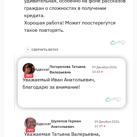
удивительная, особенно на фоне рассказов
граждан о сложностях в получении
кредита.
Хорошая работа! Может поостерегутся
такое повторять.
+7
СВЕРНУТЬ ВЕТКУ
Погорелова Татьяна
09 Декабря 2024,
Адвокат
Валерьевна
10:43
#
ПРО
Уважаемый Иван Анатольевич,
благодарю за внимание!
+7
Шулепов Герман
09 Декабря 2024,
Адвокат
Анатольевич
11:37
#
ПРО
Уважаемая Татьяна Валерьевна,