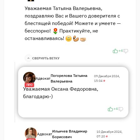
Уважаемая Татьяна Валерьевна,
поздравляю Вас и Вашего доверителя с
блестящей победой! Можете и умеете —
бесспорно!
Практикуйте, не
останавливаясь!
+4
СВЕРНУТЬ ВЕТКУ
Погорелова Татьяна
09 Декабря 2024,
Адвокат
Валерьевна
15:04
#
ПРО
Уважаемая Оксана Федоровна,
благодарю-)
+4
Ильичев Владимир
10 Декабря 2024,
Адвокат
Борисович
07:20
#