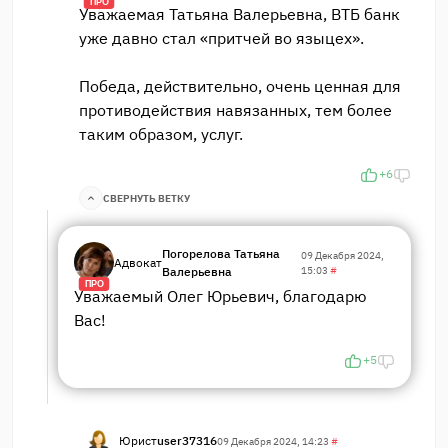
ПРО
Уважаемая Татьяна Валерьевна, ВТБ банк
уже давно стал «притчей во языцех».
Победа, действительно, очень ценная для
противодействия навязанных, тем более
таким образом, услуг.
+6
СВЕРНУТЬ ВЕТКУ
Погорелова Татьяна
09 Декабря 2024,
Адвокат
Валерьевна
15:03
#
ПРО
Уважаемый Олег Юрьевич, благодарю
Вас!
+5
Юрист
user37316
09 Декабря 2024, 14:23
#