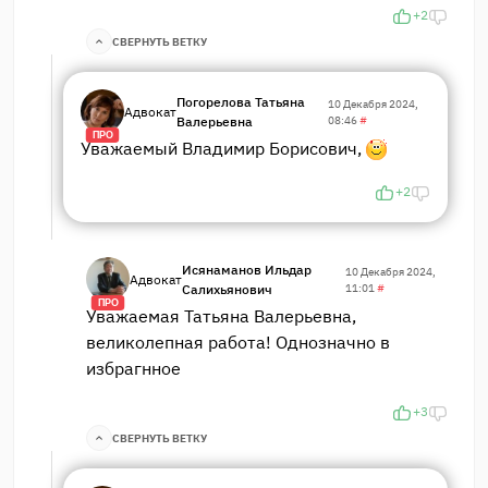
+2
СВЕРНУТЬ ВЕТКУ
Погорелова Татьяна
10 Декабря 2024,
Адвокат
Валерьевна
08:46
#
ПРО
Уважаемый Владимир Борисович,
+2
Исянаманов Ильдар
10 Декабря 2024,
Адвокат
Салихьянович
11:01
#
ПРО
Уважаемая Татьяна Валерьевна,
великолепная работа! Однозначно в
избрагнное
+3
СВЕРНУТЬ ВЕТКУ