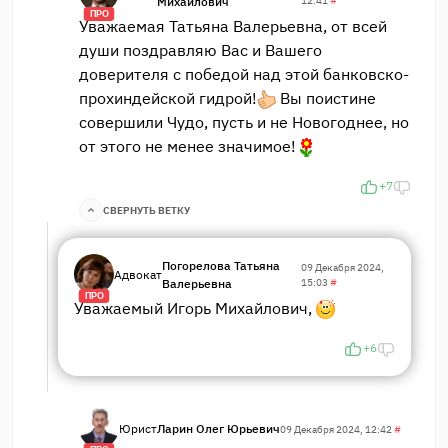
Михайлович
12:41
#
ПРО
Уважаемая Татьяна Валерьевна, от всей
души поздравляю Вас и Вашего
доверителя с победой над этой банковско-
прохиндейской гидрой!
Вы поистине
совершили Чудо, пусть и не Новогоднее, но
от этого не менее значимое!
+7
СВЕРНУТЬ ВЕТКУ
Погорелова Татьяна
09 Декабря 2024,
Адвокат
Валерьевна
15:03
#
ПРО
Уважаемый Игорь Михайлович,
+6
Юрист
Ларин Олег Юрьевич
09 Декабря 2024, 12:42
#