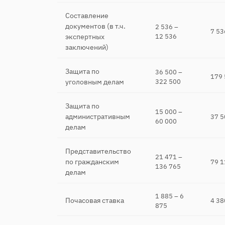
Составление
документов (в т.ч.
2 536 –
7 53
экспертных
12 536
заключений)
Защита по
36 500 –
179
уголовным делам
322 500
Защита по
15 000 –
административным
37 5
60 000
делам
Представительство
21 471 –
по гражданским
79 1
136 765
делам
1 885 – 6
Почасовая ставка
4 38
875