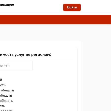
бликацию
Войти
имость услуг по регионам:
ай
сть
 область
область
область
сть