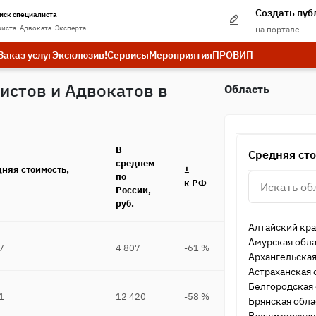
Создать пу
иск специалиста
иста. Адвоката. Эксперта
на портале
Заказ услуг
Эксклюзив!
Сервисы
Мероприятия
ПРО
ВИП
истов и Адвокатов в
Область
В
Средняя сто
среднем
няя стоимость,
±
по
к РФ
России,
руб.
Алтайский кр
Амурская обла
7
4 807
-61 %
Архангельская
Астраханская 
Белгородская 
1
12 420
-58 %
Брянская обла