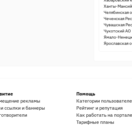
Хабаровский 
Ханты-Мансий
Челябинская о
Чеченская Ре
Чувашская Ре
Чукотский АО
Ямало-Ненецк
Ярославская о
витие
Помощь
мещение рекламы
Категории пользовател
и ссылки и баннеры
Рейтинг и репутация
готворители
Как работать на портал
Тарифные планы