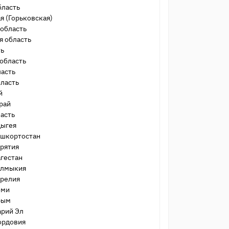
бласть
 (Горьковская)
 область
я область
ть
область
ласть
бласть
й
рай
асть
дыгея
ашкортостан
урятия
гестан
алмыкия
арелия
оми
рым
арий Эл
ордовия