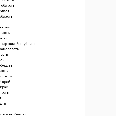
 область
 область
бласть
область
й край
бласть
асть
лкарская Республика
ая область
ласть
рай
область
асть
область
й край
 край
ласть
ть
асть
.
овская область