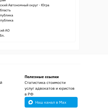
край
ский Автономный округ - Югра
бласть
спублика
спублика
ий АО
бл.
Полезные ссылки
ей
Статистика стоимости
услуг адвокатов и юристов
е
в РФ
Наш канал в Max