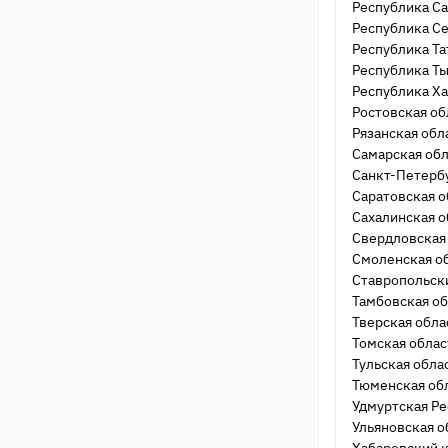
Республика Са
Республика С
Республика Та
Республика Т
Республика Х
Ростовская об
Рязанская обл
Самарская обл
Санкт-Петербу
Саратовская о
Сахалинская о
Свердловская
Смоленская о
Ставропольск
Тамбовская об
Тверская обла
Томская облас
Тульская обла
Тюменская об
Удмуртская Р
Ульяновская о