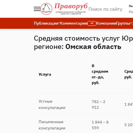
По
Юр
Публикации
Комментарии
Компании
Группы
+0
Средняя стоимость услуг Юр
регионе:
Омская область
В
среднем
Сред
Услуга
от–до,
руб.
руб.
Устные
782 – 2
1 84
консультации
912
Письменные
1 844 – 8
5 20
консультации
559