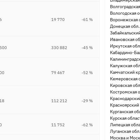
Владимирская
Волгоградская
Вологодская о
6
19 770
-61 %
Воронежская 
Донецкая обл.
Забайкальски
Ивановская о
Иркутская обл
 500
330 882
-45 %
Кабардино-Ба
Калининградск
Калужская об
Камчатский к
00
79 467
-52 %
Кемеровская 
Кировская обл
Костромская 
Краснодарски
18
112 212
-29 %
Красноярский
Курганская об
Курская облас
Липецкая обл
0
11 752
-62 %
Луганская обл
Москва и Моск