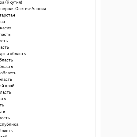
ха (Якутия)
еверная Осетия-Алания
тарстан
ыва
акасия
ласть
асть
асть
рг и область
бласть
бласть
 область
бласть
ий край
ласть
сть
ть
сть
ласть
еспублика
бласть