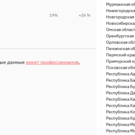
Мурманская о
Нижегородская
19%
+26 %
Новгородская
Новосибирска
Омская облас
Оренбургская 
Орловская об
Пензенская о
Пермский кра
Приморский к
ытые данные
анкет профессионалов
,
Псковская обл
Республика А
Республика Б
Республика Б
Республика Да
Республика К
Республика К
Республика К
Республика К
Республика М
Республика М