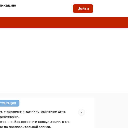
бликацию
Войти
СУЛЬТАЦИЯ
е, уголовные и административные дела
авленности.
твенно. Все встречи и консультации, в т.ч.
о по предварительной записи.