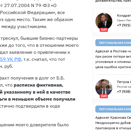
доказательства, пре
 от 27.07.2004 N 79-ФЗ «О
 Российской Федерации», все
Кондрат
з одно место. Таким же образом
Санкт-Пет
+7 (921
 между участниками.
ВИП
 треснул, бывшие бизнес-партнеры
ПЕРСОНАЛЬНАЯ КОН
же до того, что в отношении моего
Адвокат в Ростове-н
одал заявление о привлечении к
при риске потери ак
 159 УК РФ
, т.к. считал, что тот
уголовные и сложные
. руб.
цена ошибки критичн
акт получения в долг от Б.Б.
Петров 
л, что
расписка фиктивная,
Ростов-на
 указанному в ней в качестве
+7 (928
ВИП
ньги в меньшем объеме получали
астично подтвердили в ходе
ПЕРСОНАЛЬНАЯ КОН
Адвокат Краснова Св
Неоднократно добив
ошении моего доверителя было
приговоров в отнош