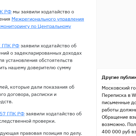
ПК РФ
мы заявили ходатайство о
чения
Межрегионального управления
мониторингу по Центральному
7 ГПК РФ
заявили ходатайство об
ений о задекларированных доходах
ля установления обстоятельств
вить нашему доверителю сумму
Другие публи
елей, которые дали показания об
Московский го
го договора, расписки и
Переписка в W
дств.
письменные до
работы должн
. 57 ГПК РФ
заявили ходатайство об
Обращение вз
следственной проверки.
возможно. Пол
400 000 руб в
дующая правовая позиция по делу.