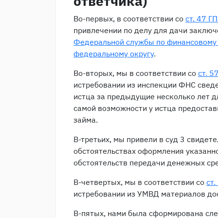
ответчика)
Во-первых, в соответствии со
ст. 47 Г
привлечении по делу для дачи заклю
Федеральной службы по финансовому 
федеральному округу
.
Во-вторых, мы в соответствии со
ст. 5
истребовании из инспекции ФНС свед
истца за предыдущие несколько лет д
самой возможности у истца предоста
займа.
В-третьих, мы привели в суд 3 свидет
обстоятельствах оформления указанно
обстоятельств передачи денежных сре
В-четвертых, мы в соответствии со
ст
истребовании из УМВД материалов до
В-пятых, нами была сформирована сле