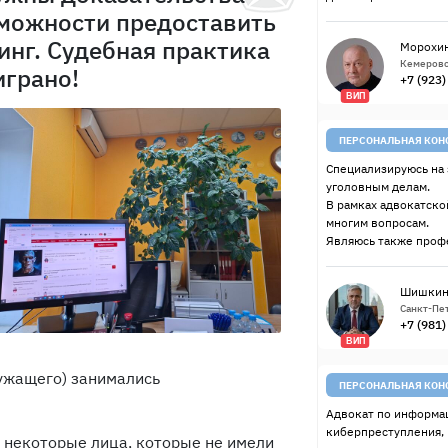
можности предоставить
нг. Судебная практика
Морохин
Кемерово
играно!
+7 (923
ВИП
ПЕРСОНАЛЬНАЯ КОН
Специализируюсь на 
уголовным делам.
В рамках адвокатско
многим вопросам.
Являюсь также проф
Шишкин
Санкт-Пет
+7 (981
ВИП
ужащего) занимались
ПЕРСОНАЛЬНАЯ КОН
Адвокат по информац
киберпреступления,
ли некоторые лица, которые не имели