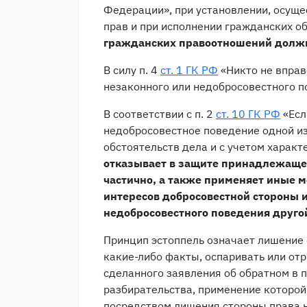
Федерации», при установлении, осуще
прав и при исполнении гражданских о
гражданских правоотношений должн
В силу п. 4
ст. 1 ГК РФ
«Никто не вправ
незаконного или недобросовестного п
В соответствии с п. 2
ст. 10 ГК РФ
«Есл
недобросовестное поведение одной из 
обстоятельств дела и с учетом характ
отказывает в защите принадлежащег
частично, а также применяет иные 
интересов добросовестной стороны и
недобросовестного поведения друго
Принцип эстоппель означает лишение 
какие-либо факты, оспаривать или отр
сделанного заявления об обратном в 
разбирательства, применение которой
посредством лишения стороны права 