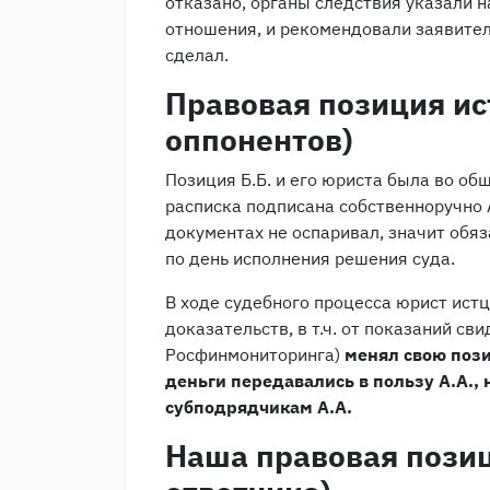
отказано, органы следствия указали
отношения, и рекомендовали заявителю
сделал.
Правовая позиция ис
оппонентов)
Позиция Б.Б. и его юриста была во об
расписка подписана собственноручно А
документах не оспаривал, значит обяз
по день исполнения решения суда.
В ходе судебного процесса юрист ист
доказательств, в т.ч. от показаний св
Росфинмониторинга)
менял свою пози
деньги передавались в пользу А.А., 
субподрядчикам А.А.
Наша правовая позиц