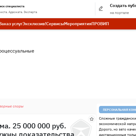
Создать пу
иск специалиста
иста. Адвоката. Эксперта
на портале
Заказ услуг
Эксклюзив!
Сервисы
Мероприятия
ПРО
ВИП
роцессуальные
.
оворные споры
ПЕРСОНАЛЬНАЯ КОН
Сложные граждански
а. 25 000 000 руб.
экономической напр
Дорого, но зато качес
нужны доказательства
дистанционные тольк