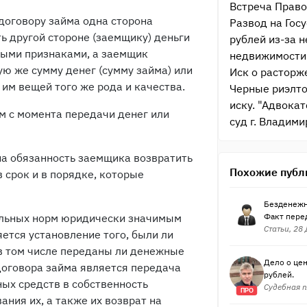
Встреча Право
договору займа одна сторона
Развод на Госу
ь другой стороне (заемщику) деньги
рублей из-за 
выми признаками, а заемщик
недвижимости 
ую же сумму денег (сумму займа) или
Иск о расторж
им вещей того же рода и качества.
Черные риэлто
иску. "Адвока
м с момента передачи денег или
суд г. Владим
а обязанность заемщика возвратить
Похожие публ
 срок и в порядке, которые
Безденежн
ельных норм юридически значимым
Факт перед
Статьи, 28
ется установление того, были ли
в том числе переданы ли денежные
Дело о цен
договора займа является передача
рублей.
ых средств в собственность
Судебная п
ПРО
ния их, а также их возврат на