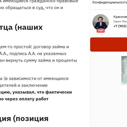
 на имеющиеся гражданско-правовые
Конфиденциальность
 обращаться в суд, что он и
Краснов
Санкт-Пет
тца (наших
+7 (903
ВИП
щем-то простой: договор займа и
.А., подпись А.А. на указанных
ан вернуть сумму займа и проценты
ца (в зависимости от имеющихся
идетелей и заключения
цию, указывал, что фактически
но через оплату работ
ия (позиция