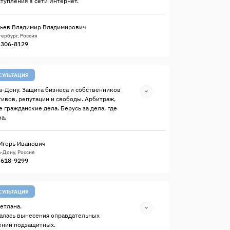
ступления в сети Интернет.
ьев Владимир Владимирович
ербург, Россия
) 306-8129
СУЛЬТАЦИЯ
а-Дону. Защита бизнеса и собственников
тивов, репутации и свободы. Арбитраж,
 гражданские дела. Берусь за дела, где
а.
Игорь Иванович
-Дону, Россия
) 618-9299
СУЛЬТАЦИЯ
етлана.
алась вынесения оправдательных
ении подзащитных.