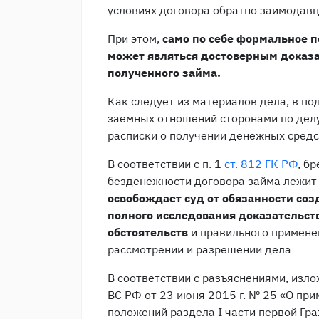
условиях договора обратно заимодавц
При этом,
само по себе формальное п
может являться достоверным доказа
полученного займа.
Как следует из материалов дела, в п
заемных отношений сторонами по дел
расписки о получении денежных средс
В соответствии с п. 1
ст. 812 ГК РФ
, б
безденежности договора займа лежит
освобождает суд от обязанности соз
полного исследования доказательст
обстоятельств
и правильного примене
рассмотрении и разрешении дела
В соответствии с разъяснениями, изл
ВС РФ от 23 июня 2015 г. № 25 «О пр
положений раздела I части первой Гр