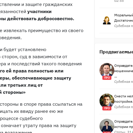
02:55
ствлении и защите гражданских
бязанностей
участники
Моральный 
ы действовать добросовестно.
Достаточно
Судебная п
е извлекать преимущество из своего
оведения.
и будет установлено
Продвигаемые
сторон, суд в зависимости от
ера и последствий такого поведения
Оправдате
о ей права полностью или
мошенниче
...
меры, обеспечивающие защиту
ПРО
Судебная п
ли третьих лиц от
й стороны»
Снести нел
постройке.
стороны в споре права ссылаться на
Судебная п
ПРО
ицать их ввиду ранее ею же
процессе судебного
Оправдател
 означает утрату права на защиту
истории п
на возражение.
Статьи, 31