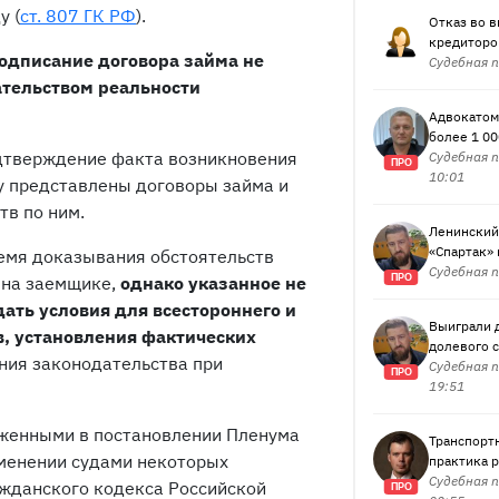
у (
ст. 807 ГК РФ
).
Отказ во 
кредиторов
одписание договора займа не
Судебная п
тельством реальности
Адвокатом
более 1 00
одтверждение факта возникновения
Судебная п
ПРО
10:01
у представлены договоры займа и
тв по ним.
Ленинский
«Спартак» 
ремя доказывания обстоятельств
Судебная п
ПРО
 на заемщике,
однако указанное не
дать условия для всестороннего и
Выиграли 
в, установления фактических
долевого с
ния законодательства при
Судебная п
ПРО
19:51
оженными в постановлении Пленума
Транспортн
именении судами некоторых
практика р
Судебная п
ажданского кодекса Российской
ПРО