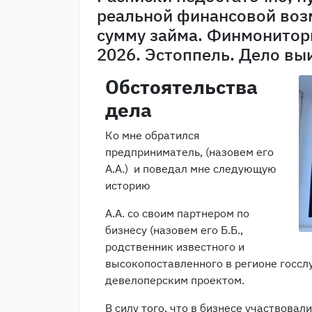
реальной финансовой воз
сумму займа. Финмонитори
2026. Эстоппель. Дело вы
Обстоятельства
дела
Ко мне обратился
предприниматель, (назовем его
А.А.) и поведал мне следующую
историю
А.А. со своим партнером по
бизнесу (назовем его Б.Б.,
родственник известного и
высокопоставленного в регионе госсл
девелоперским проектом.
В силу того, что в бизнесе участвова