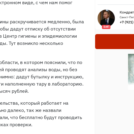
ктронном виде, с чем нам помог
Кондрат
Санкт-Пет
шины раскручивается медленно, была
+7 (921
ВИП
лобы дадут отписку об отсутствии
 в Центр гигиены и эпидемиологии
ды. Тут возникло несколько
бласти, в котором пояснили, что по
ей проводят анализы воды, но без
онимно: дадут бутылку и инструкцию,
ти наполненную тару в лабораторию.
ысяч рублей.
ельства, который работает на
но далеко, так же назвали
али, что бесплатно будут проводить
ках проверки.