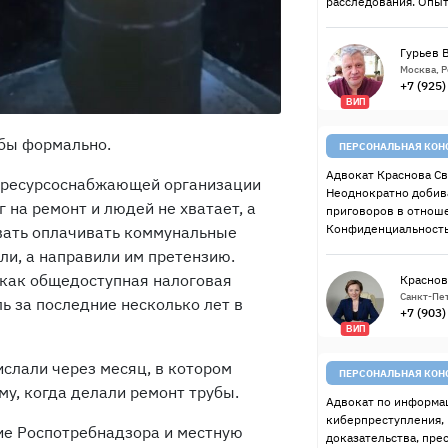
расследования. Опыт
Гурьев 
Москва, 
+7 (925
ВИП
 бы формально.
ПЕРСОНАЛЬНАЯ КОН
Адвокат Краснова Св
й ресурсоснабжающей организации
Неоднократно добив
 на ремонт и людей не хватает, а
приговоров в отнош
Конфиденциальность
ывать оплачивать коммунальные
ли, а направили им претензию.
к как общедоступная налоговая
Краснов
Санкт-Пет
ь за последние несколько лет в
+7 (903
ВИП
ислали через месяц, в котором
ПЕРСОНАЛЬНАЯ КОН
му, когда делали ремонт трубы.
Адвокат по информац
киберпреступления,
ие Роспотребнадзора и местную
доказательства, пре