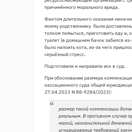
ресурсоснабжающей организации с тр
причинённого морального вреда.
Фактом длительного оказания некаче
моему родственнику были доставлены
толком помыться, приготовить еду и, 
туалет (в домашнем бачок забился из-
было напоить кота, из-за чего пришло
серьёзный стресс.
Подготовили и направили иск в суд.
При обосновании размера компенсаци
кассационного суда общей юрисдикции
27.04.2023 N 88-9284/2023):
размер такой компенсации долж
реальным. В противном случае 
малой, незначительной денежно
игнорирование требований закон