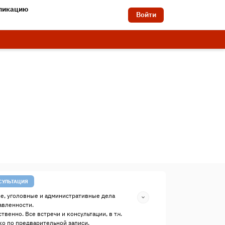
бликацию
Войти
СУЛЬТАЦИЯ
е, уголовные и административные дела
авленности.
твенно. Все встречи и консультации, в т.ч.
о по предварительной записи.