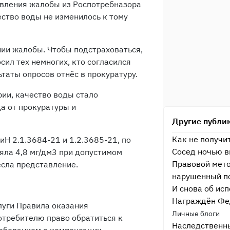
авления жалобы из Роспотребназора
ество воды не изменилось к тому
ии жалобы. Чтобы подстраховаться,
сил тех немногих, кто согласился
таты опросов отнёс в прокуратуру.
рии, качество воды стало
а от прокуратуры и
Другие публи
Как не получи
Н 2.1.3684-21 и 1.2.3685-21, по
Сосед ночью в
яла 4,8 мг/дм3 при допустимом
Правовой мето
есла представление.
нарушенный п
И снова об ис
Награждён Фе
луги Правила оказания
Личные блоги
отребителю право обратиться к
Наследственны