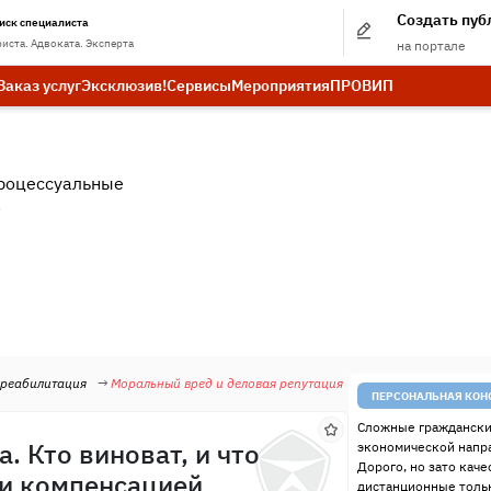
Создать пу
иск специалиста
иста. Адвоката. Эксперта
на портале
Заказ услуг
Эксклюзив!
Сервисы
Мероприятия
ПРО
ВИП
роцессуальные
.
 реабилитация
Моральный вред и деловая репутация
ПЕРСОНАЛЬНАЯ КОН
Сложные граждански
. Кто виноват, и что
экономической напр
Дорого, но зато качес
 и компенсацией
дистанционные тольк