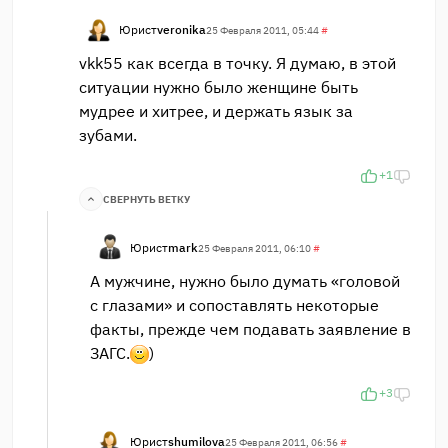
Юрист
veronika
25 Февраля 2011, 05:44
#
vkk55 как всегда в точку. Я думаю, в этой
ситуации нужно было женщине быть
мудрее и хитрее, и держать язык за
зубами.
+1
СВЕРНУТЬ ВЕТКУ
Юрист
mark
25 Февраля 2011, 06:10
#
А мужчине, нужно было думать «головой
с глазами» и сопоставлять некоторые
факты, прежде чем подавать заявление в
ЗАГС.
)
+3
Юрист
shumilova
25 Февраля 2011, 06:56
#