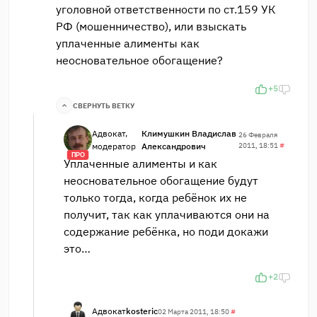
уголовной ответственности по ст.159 УК
РФ (мошенничество), или взыскать
уплаченные алименты как
неосновательное обогащение?
+5
СВЕРНУТЬ ВЕТКУ
Адвокат,
Климушкин Владислав
26 Февраля
модератор
Александрович
2011, 18:51
#
ПРО
Уплаченные алименты и как
неосновательное обогащение будут
только тогда, когда ребёнок их не
получит, так как уплачиваются они на
содержание ребёнка, но поди докажи
это…
+2
Адвокат
kosteric
02 Марта 2011, 18:50
#