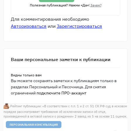
Полезная публикация? Нажми «Да»!
Зачем?
Для комментирования необходимо
Авторизоваться
или
Зарегистрироваться
Ваши персональные заметки к публикации
Видны только вам
Вы можете сохранять заметки к публикациям только в
разделах Персональный и Песочница. Для снятия
ограничений
подключите ПРО-аккаунт
Рейтинг публикации: «
В соответствии с п.п. 1 и 2 ст. 51 СК РФ суд в исковом
порядке рассматривает требования об исключении записи об отце,
произведенной в актовой записи о рождении
»
2
звезд из
5
на основе
11
оценок.
ПЕРСОНАЛЬНАЯ КОНСУЛЬТАЦИЯ