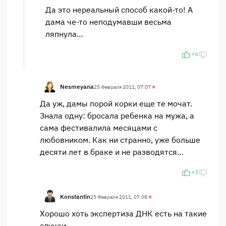
Да это нереальный способ какой-то! А
дама че-то неподумавши весьма
ляпнула…
+6
Nesmeyana
25 Февраля 2011, 07:07
#
Да уж, дамы порой корки еще те мочат.
Знала одну: бросала ребенка на мужа, а
сама фестивалила месяцами с
любовником. Как ни странно, уже больше
десяти лет в браке и не разводятся…
+3
Konstantin
25 Февраля 2011, 07:08
#
Хорошо хоть экспертиза ДНК есть на такие
случаи