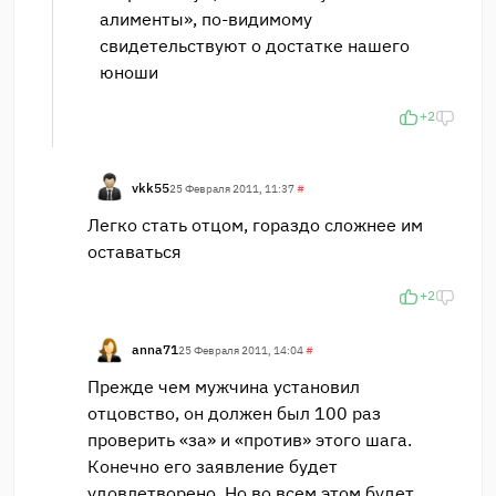
алименты», по-видимому
свидетельствуют о достатке нашего
юноши
+2
vkk55
25 Февраля 2011, 11:37
#
Легко стать отцом, гораздо сложнее им
оставаться
+2
anna71
25 Февраля 2011, 14:04
#
Прежде чем мужчина установил
отцовство, он должен был 100 раз
проверить «за» и «против» этого шага.
Конечно его заявление будет
удовлетворено. Но во всем этом будет