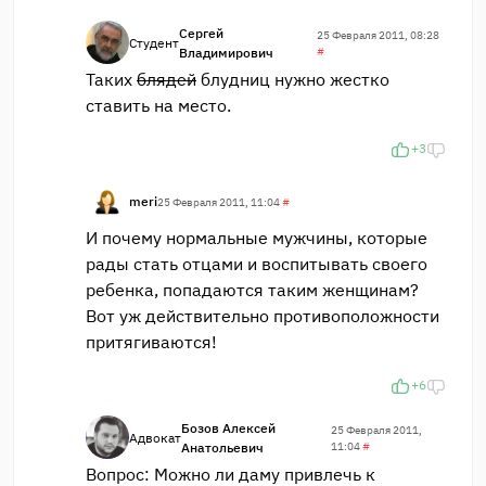
Сергей
25 Февраля 2011, 08:28
Студент
Владимирович
#
Таких
блядей
блудниц нужно жестко
ставить на место.
+3
meri
25 Февраля 2011, 11:04
#
И почему нормальные мужчины, которые
рады стать отцами и воспитывать своего
ребенка, попадаются таким женщинам?
Вот уж действительно противоположности
притягиваются!
+6
Бозов Алексей
25 Февраля 2011,
Адвокат
Анатольевич
11:04
#
Вопрос: Можно ли даму привлечь к