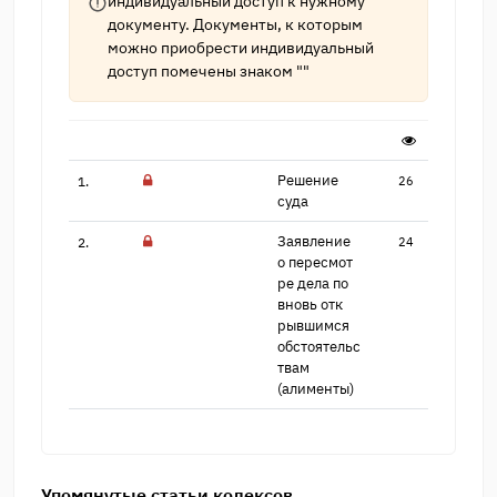
индивидуальный доступ к нужному
документу. Документы, к которым
можно приобрести индивидуальный
доступ помечены знаком ""
Решение
1.
26
суда
Заявление
2.
24
о пересмот​
ре дела по
вновь отк​
рывшимся
обстоятельс​
твам
(алименты)
Упомянутые статьи кодексов