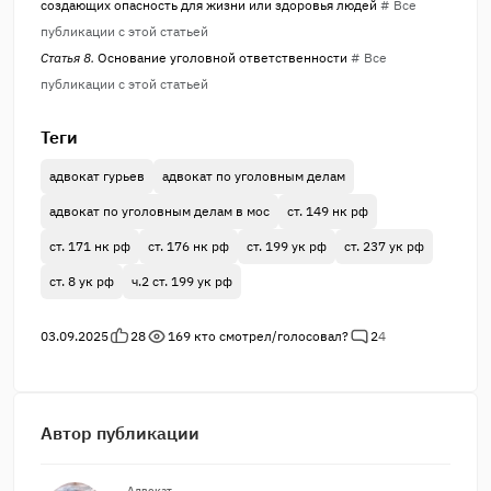
создающих опасность для жизни или здоровья людей
# Все
публикации с этой статьей
Статья 8.
Основание уголовной ответственности
# Все
публикации с этой статьей
Теги
адвокат гурьев
адвокат по уголовным делам
адвокат по уголовным делам в мос
ст. 149 нк рф
ст. 171 нк рф
ст. 176 нк рф
ст. 199 ук рф
ст. 237 ук рф
ст. 8 ук рф
ч.2 ст. 199 ук рф
03.09.2025
28
169
кто смотрел/голосовал?
2
4
Автор публикации
Адвокат