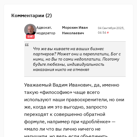
Комментарии (2)
Адвокат,
Морохин Иван
04 Сентября 2025,
модератор
Николаевич
04:54
#
ВИП
Что же вы киваете на ваших бизнес
партнеров? Может они и переплатили, Бог с
ними, но Вы то сами недоплатили. Поэтому
будьте любезны, индивидуальность
наказания никто не отменял
Уважаемый Вадим Иванович, да, именно
такую «философию» чаще всего
используют наши правоохренители, но они
же, когда им это выгодно, запросто
переходят к совершенно обратной
формуле, например при «дроблёнке» —
«мало ли что вы лично ничего не
нарушили, но ведь если объединить