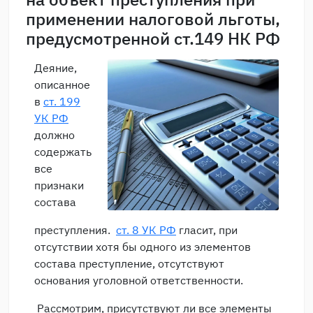
применении налоговой льготы,
предусмотренной ст.149 НК РФ
Деяние,
описанное
в
ст. 199
УК РФ
должно
содержать
все
признаки
состава
преступления.
ст. 8 УК РФ
гласит, при
отсутствии хотя бы одного из элементов
состава преступление, отсутствуют
основания уголовной ответственности.
Рассмотрим, присутствуют ли все элементы