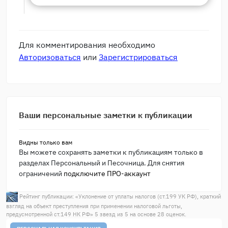
Для комментирования необходимо
Авторизоваться
или
Зарегистрироваться
Ваши персональные заметки к публикации
Видны только вам
Вы можете сохранять заметки к публикациям только в
разделах Персональный и Песочница. Для снятия
ограничений
подключите ПРО-аккаунт
Рейтинг публикации: «
Уклонение от уплаты налогов (ст.199 УК РФ), краткий
взгляд на объект преступления при применении налоговой льготы,
предусмотренной ст.149 НК РФ
»
5
звезд из
5
на основе
28
оценок.