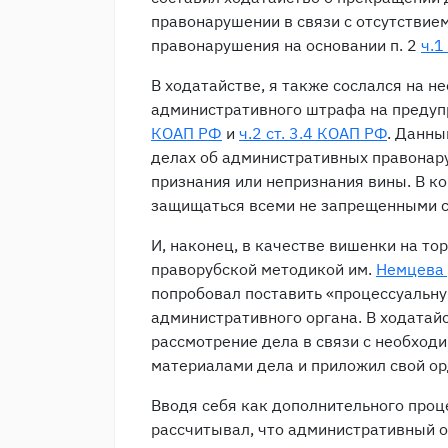
правонарушении в связи с отсутствие
правонарушения на основании п. 2
ч.1
В ходатайстве, я также сослался на 
административного штрафа на преду
КОАП РФ
и
ч.2 ст. 3.4 КОАП РФ
. Данны
делах об административных правонар
признания или непризнания вины. В ко
защищаться всеми не запрещенными с
И, наконец, в качестве вишенки на то
праворубской методикой им.
Немцева
попробовал поставить «процессуальн
административного органа. В ходатай
рассмотрение дела в связи с необход
материалами дела и приложил свой ор
Вводя себя как дополнительного проце
рассчитывал, что административный о