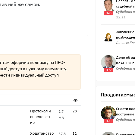
Повесть о
ив неё же самой.
судебной п
Судебная п
ПРО
22:11
Заявление
возбуждени
Личные бло
Дело об ад
ентам оформив подписку на
ПРО-
КоАП РФ пр
ный доступ к нужному документу.
Судебная п
ПРО
ести индивидуальный доступ
Продвигаемые
Снести нел
Протокол и
2.7
20
постройке.
определен​
MB
Судебная п
ПРО
ие
Ходатайство
57.8
32
Оправдател