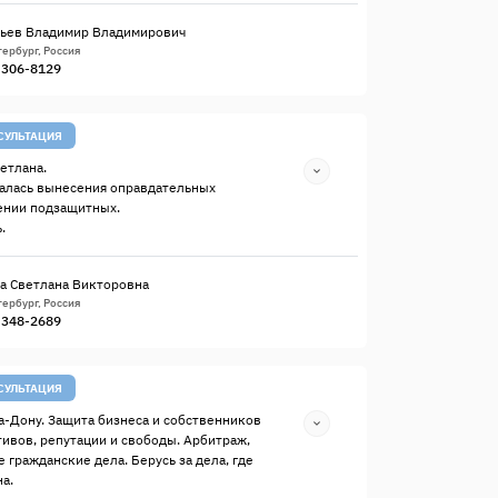
ьев Владимир Владимирович
ербург, Россия
) 306-8129
СУЛЬТАЦИЯ
етлана.
алась вынесения оправдательных
ении подзащитных.
.
а Светлана Викторовна
ербург, Россия
) 348-2689
СУЛЬТАЦИЯ
а-Дону. Защита бизнеса и собственников
тивов, репутации и свободы. Арбитраж,
 гражданские дела. Берусь за дела, где
а.