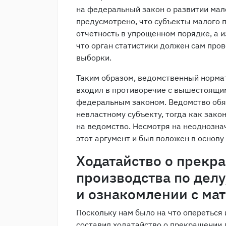
на федеральный закон о развитии ма
предусмотрено, что субъекты малого
отчетность в упрощенном порядке, а 
что орган статистики должен сам про
выборки.
Таким образом, ведомственный норма
входил в противоречие с вышестоящи
федеральным законом. Ведомство обя
невластному субъекту, тогда как зако
на ведомство. Несмотря на неоднозна
этот аргумент и был положен в основу
Ходатайство о прекр
производства по дел
и ознакомлении с ма
Поскольку нам было на что опереться и
составил ходатайство о прекращении 