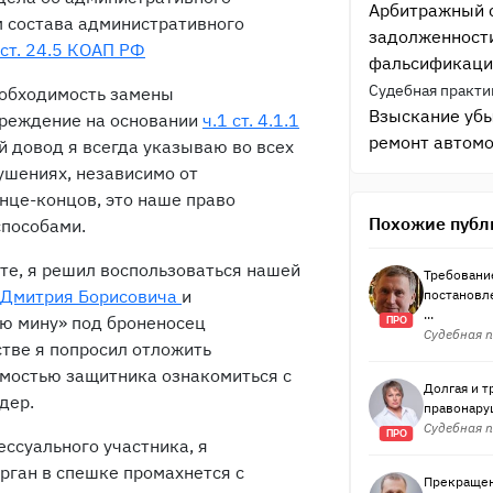
Арбитражный с
м состава административного
задолженности
 ст. 24.5 КОАП РФ
фальсификаци
Судебная практи
необходимость замены
Взыскание убы
преждение на основании
ч.1 ст. 4.1.1
ремонт автом
й довод я всегда указываю во всех
ушениях, независимо от
нце-концов, это наше право
Похожие публ
пособами.
рте, я решил воспользоваться нашей
Требовани
 Дмитрия Борисовича
и
постановл
...
ую мину» под броненосец
ПРО
Судебная п
стве я попросил отложить
имостью защитника ознакомиться с
Долгая и т
дер.
правонаруш
Судебная п
ПРО
ссуального участника, я
рган в спешке промахнется с
Прекращен