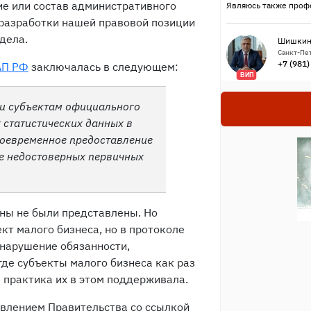
ие или состав административного
Являюсь также проф
 разработки нашей правовой позиции
дела.
Шишкин
Санкт-Пет
+7 (981
ОАП РФ
заключалась в следующем:
ВИП
и субъектам официального
 статистических данных в
воевременное предоставление
е недостоверных первичных
ны не были представлены. Но
кт малого бизнеса, но в протоколе
 нарушение обязанности,
где субъекты малого бизнеса как раз
 практика их в этом поддерживала.
овлением Правительства со ссылкой