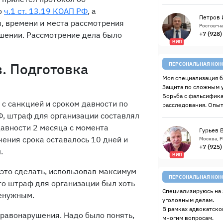
о
ч.1 ст. 13.19 КОАП РФ
, а
Петров 
, времени и места рассмотрения
Ростов-на
шении. Рассмотрение дела было
+7 (928
ВИП
. Подготовка
ПЕРСОНАЛЬНАЯ КОН
Моя специализация б
Защита по сложным 
Борьба с фальсифик
я с санкцией и сроком давности по
расследования. Опыт
Ф, штраф для организации составлял
к давности 2 месяца с момента
Гурьев 
ения срока оставалось 10 дней и
Москва, 
+7 (925
л.
ВИП
 это сделать, использовав максимум
ПЕРСОНАЛЬНАЯ КОН
то штраф для организации был хоть
Специализируюсь на 
ненужным.
уголовным делам.
В рамках адвокатско
правонарушения. Надо было понять,
многим вопросам.