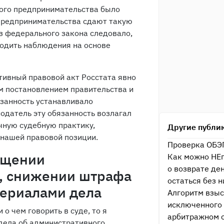
лого предпринимательства было
 предпринимательства сдают такую
из федерального закона следовало,
водить наблюдения на основе
тивный правовой акт Росстата явно
м постановлением правительства и
занность устанавливало
нодатель эту обязанность возлагал
чную судебную практику,
Другие публи
 нашей правовой позиции.
Проверка ОБЭП
ащении
Как можно НЕп
о возврате ден
у, снижении штрафа
остаться без 
териалами дела
Алгоритм взыс
исключенного 
 о чем говорить в суде, то я
арбитражном 
дела об административного