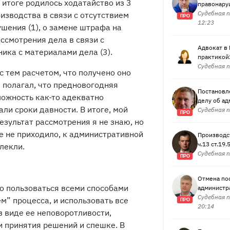
 итоге родилось ходатайство из 3
правонаруш
Судебная п
изводства в связи с отсутствием
ПРО
12:23
шения (1), о замене штрафа на
ссмотрения дела в связи с
Адвокат в 
ка с материалами дела (3).
практикой:
Судебная п
 тем расчетом, что получено оно
Я полагал, что предновогодняя
Постановл
можность как-то адекватно
делу об ад
али сроки давности. В итоге, мой
Судебная п
ПРО
езультат рассмотрения я не знаю, но
е не приходило, к административной
Производс
ч.13 ст.19
лекли.
Судебная п
ПРО
Отмена по
о пользоваться всеми способами
администра
Судебная п
м” процесса, и использовать все
ПРО
20:14
 виде ее неповоротливости,
и принятия решений и спешке. В