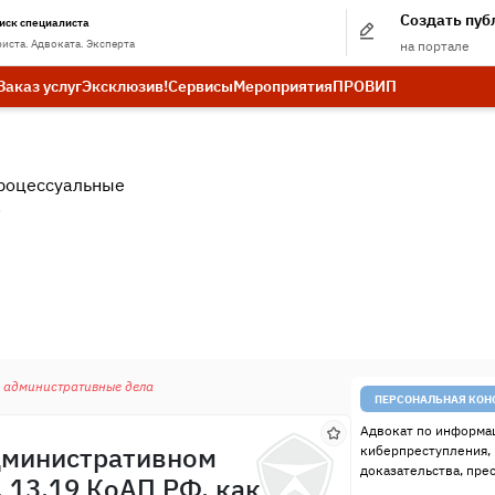
Создать пу
иск специалиста
иста. Адвоката. Эксперта
на портале
Заказ услуг
Эксклюзив!
Сервисы
Мероприятия
ПРО
ВИП
роцессуальные
.
 административные дела
ПЕРСОНАЛЬНАЯ КОН
Адвокат по информац
административном
киберпреступления,
доказательства, пре
. 13.19 КоАП РФ, как