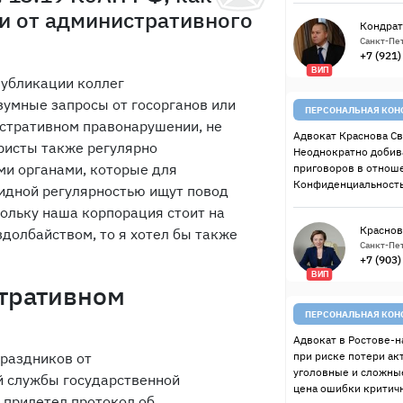
и от административного
Кондрат
Санкт-Пет
+7 (921
ВИП
публикации коллег
зумные запросы от госорганов или
ПЕРСОНАЛЬНАЯ КОН
стративном правонарушении, не
Адвокат Краснова Св
ристы также регулярно
Неоднократно добив
ми органами, которые для
приговоров в отнош
Конфиденциальность
видной регулярностью ищут повод
кольку наша корпорация стоит на
Краснов
долбайством, то я хотел бы также
Санкт-Пет
+7 (903
ВИП
тративном
ПЕРСОНАЛЬНАЯ КОН
Адвокат в Ростове-н
праздников от
при риске потери ак
уголовные и сложные
й службы государственной
цена ошибки критичн
 прилетел протокол об