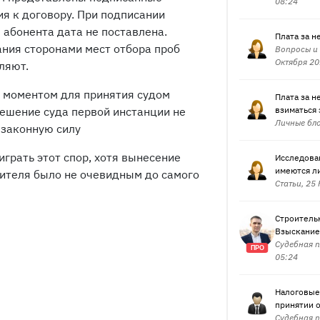
08:24
я к договору. При подписании
абонента дата не поставлена.
Плата за 
ания сторонами мест отбора проб
Вопросы и 
Октября 20
ляют.
 моментом для принятия судом
Плата за 
Решение суда первой инстанции не
взиматься
Личные бло
 законную силу
грать этот спор, хотя вынесение
Исследован
имеются ли
рителя было не очевидным до самого
Статьи, 25
Строительн
Взыскание
Судебная п
ПРО
05:24
Налоговые
принятии 
Судебная п