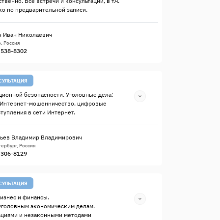
твенно. Все встречи и консультации, в т.ч.
о по предварительной записи.
 Иван Николаевич
, Россия
) 538-8302
СУЛЬТАЦИЯ
ионной безопасности. Уголовные дела:
 Интернет-мошенничество, цифровые
ступления в сети Интернет.
ьев Владимир Владимирович
ербург, Россия
) 306-8129
СУЛЬТАЦИЯ
изнес и финансы.
уголовным экономическим делам.
ациями и незаконными методами