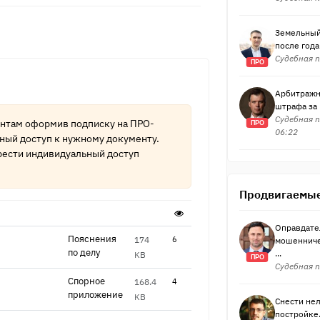
Земельный
после года
Судебная п
ПРО
Арбитражн
штрафа за 
Судебная п
ентам оформив подписку на
ПРО-
ПРО
06:22
ный доступ к нужному документу.
ести индивидуальный доступ
Продвигаемые
Оправдате
Пояснения
174
6
мошенниче
по делу
...
KB
ПРО
Судебная п
Спорное
168.4
4
приложение
KB
Снести нел
постройке.