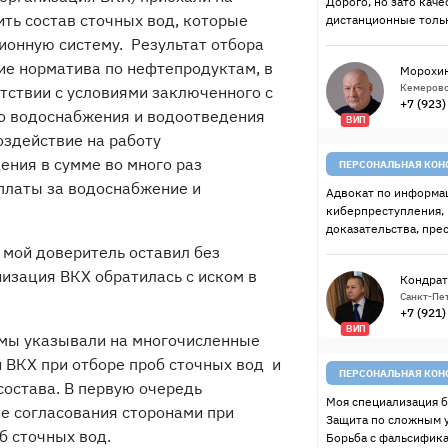
Дорого, но зато качес
ть состав сточных вод, которые
дистанционные тольк
ионную систему. Результат отбора
ие норматива по нефтепродуктам, в
Морохин
Кемерово
етствии с условиями заключенного с
+7 (923
о водоснабжения и водоотведения
ВИП
оздействие на работу
ния в сумме во много раз
ПЕРСОНАЛЬНАЯ КОН
латы за водоснабжение и
Адвокат по информац
киберпреступления,
доказательства, пре
мой доверитель оставил без
низация ВКХ обратилась с иском в
Кондрат
Санкт-Пет
+7 (921
ВИП
 мы указывали на многочисленные
 ВКХ при отборе проб сточных вод и
ПЕРСОНАЛЬНАЯ КОН
состава. В первую очередь
Моя специализация б
е согласования сторонами при
Защита по сложным 
б сточных вод.
Борьба с фальсифик