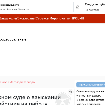
Создать пу
иск специалиста
иста. Адвоката. Эксперта
на портале
Заказ услуг
Эксклюзив!
Сервисы
Мероприятия
ПРО
ВИП
роцессуальные
.
енные и договорные споры
ПЕРСОНАЛЬНАЯ КОН
Специализируюсь на 
жном суде о взыскании
уголовным делам.
В рамках адвокатско
ействие на работу
многим вопросам.