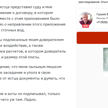
расследования. Опыт
истца представил суду и мне
ение к договору, в котором
Гурьев 
Вместе с этим приложением было
Москва, 
+7 (925
мо о направлении этого приложения
ВИП
а сточных вод.
ны подписанные моим доверителем
е воздействие, а также
рки расчетов, в котором доверитель
и размер этой платы.
ущение, что меня пыльным мешком
е заседание и уполз в свою
 от истца документы и думать, что
ие и акты он подписывал, только
 чего уж там. Ладно.