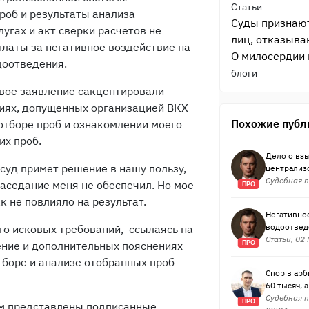
Статьи
роб и результаты анализа
Суды признают
лугах и акт сверки расчетов не
лиц, отказыва
латы за негативное воздействие на
О милосердии 
доотведения.
блоги
овое заявление сакцентировали
иях, допущенных организацией ВКХ
Похожие публ
 отборе проб и ознакомлении моего
их проб.
Дело о взы
 суд примет решение в нашу пользу,
централиз
Судебная п
заседание меня не обеспечил. Но мое
ПРО
к не повлияло на результат.
Негативно
водоотвед
го исковых требований, ссылаясь на
Статьи, 02
ение и дополнительных пояснениях
ПРО
боре и анализе отобранных проб
Спор в ар
60 тысяч, 
Судебная п
ПРО
ом представлены подписанные