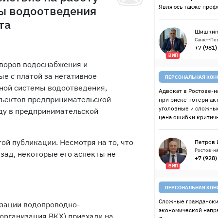
ы водоотведения
Являюсь также проф
та
Шишкин
Санкт-Пет
+7 (981
ВИП
воров водоснабжения и
ые с платой за негативное
ПЕРСОНАЛЬНАЯ КОН
ной системы водоотведения,
Адвокат в Ростове-н
бъектов предпринимательской
при риске потери ак
уголовные и сложные
ду в предпринимательской
цена ошибки критичн
той публикации. Несмотря на то, что
Петров 
Ростов-на
зад, некоторые его аспекты не
+7 (928
ВИП
ПЕРСОНАЛЬНАЯ КОН
Сложные граждански
зации водопроводно-
экономической напр
 организация ВКХ) приехали на