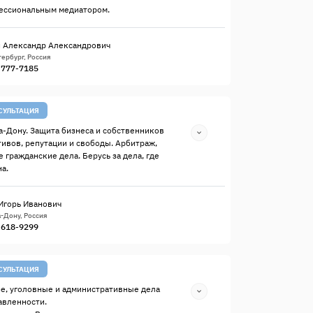
ессиональным медиатором.
 Александр Александрович
ербург, Россия
) 777-7185
СУЛЬТАЦИЯ
а-Дону. Защита бизнеса и собственников
тивов, репутации и свободы. Арбитраж,
 гражданские дела. Берусь за дела, где
а.
Игорь Иванович
-Дону, Россия
) 618-9299
СУЛЬТАЦИЯ
е, уголовные и административные дела
авленности.