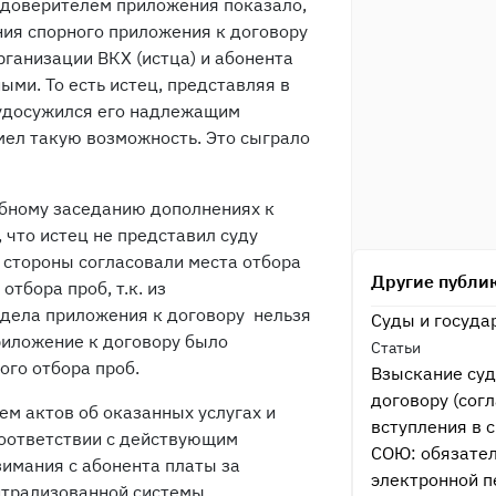
 доверителем приложения показало,
ния спорного приложения к договору
ганизации ВКХ (истца) и абонента
ыми. То есть истец, представляя в
 удосужился его надлежащим
мел такую возможность. Это сыграло
бному заседанию дополнениях к
, что истец не представил суду
 стороны согласовали места отбора
Другие публи
отбора проб, т.к. из
 дела приложения к договору нельзя
Суды и госуда
риложение к договору было
Статьи
ого отбора проб.
Взыскание суд
договору (сог
м актов об оказанных услугах и
вступления в с
 соответствии с действующим
СОЮ: обязате
имания с абонента платы за
электронной п
нтрализованной системы