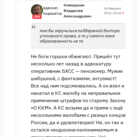
Климушкин
Адвокат,
06 Февраля
Владислав
модератор
2012, 14:41
#
Александрович
ПРО
мне бы заручиться поддержкой доктора
уголовного права, а то у самого меня
образованность не та
Не боги горшки обжигают. Пришёл тут
несколько лет назад в адвокатуру
оперативник БХСС — пенсионер. Мужик
шибушной, с фантазиями, энтузиаст!
Все над ним подсмеивались. А он взял и
накатал в КС жалобу на неправильное
применение штрафов по старому Закону
«О ККМ». А КС возьми да и прими с ещё
несколькими жалобами с разных концов
России, да и удовлетворил! Не, он так и
остался неоднозначнопонимаемым в