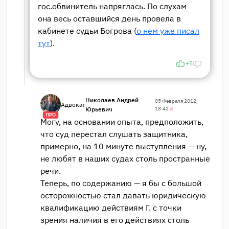
гос.обвинитель напряглась. По слухам
она весь оставшийся день провела в
кабинете судьи Богрова (
о нем уже писал
тут
).
+5
Николаев Андрей
05 Февраля 2012,
Адвокат
Юрьевич
18:42
#
ПРО
Могу, на основании опыта, предположить,
что суд перестал слушать защитника,
примерно, на 10 минуте выступления — ну,
не любят в наших судах столь пространные
речи.
Теперь, по содержанию — я бы с большой
осторожностью стал давать юридическую
квалификацию действиям Г. с точки
зрения наличия в его действиях столь