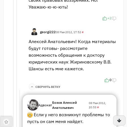
своих правовых воззрениях. Но!
Уважаю-ю-ю-ють!
+2
georgi222
08 Мая 2012, 17:52
#
Алексей Анатольевич! Когда материалы
будут готовы- рассмотрите
возможность обращения к доктору
юридических наук Жириновскому В.В.
Шансы есть мне кажется.
0
СВЕРНУТЬ ВЕТКУ
Бозов Алексей
08 Мая 2012,
Адвокат
Анатольевич
20:53
#
Если у него возникнут проблемы то
пусть он сам меня найдет.