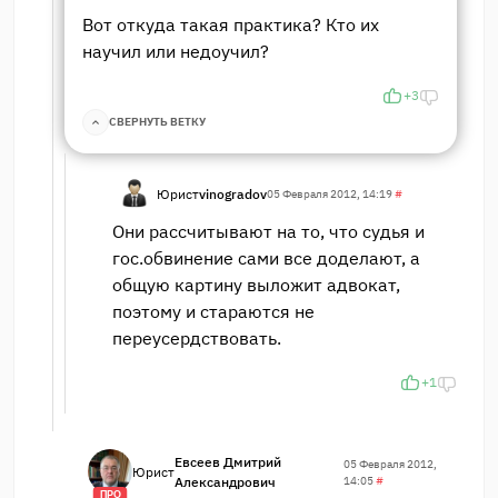
Вот откуда такая практика? Кто их
научил или недоучил?
+3
СВЕРНУТЬ ВЕТКУ
Юрист
vinogradov
05 Февраля 2012, 14:19
#
Они рассчитывают на то, что судья и
гос.обвинение сами все доделают, а
общую картину выложит адвокат,
поэтому и стараются не
переусердствовать.
+1
Евсеев Дмитрий
05 Февраля 2012,
Юрист
Александрович
14:05
#
ПРО