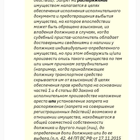
имуществом налагается в целях
обеспечения исполнения исполнительного
документа и предотвращения выбытия
имущества, на которое впоследствии
может быть обращено взыскание, из
владения должника в случаях, когда
судебный пристав-исполнитель обладает
достоверными сведениями о наличии у
должника индивидуально-определенного
имущества, но при этом обнаружить и/или
произвести опись такого имущества по тем
или иным причинам затруднительно
(например, когда принадлежащее
должнику транспортное средство
скрывается им от взыскания) В целях
обеспечения прав кредитора на основании
частей 1 и 4 статьи 80 Закона об
исполнительном производстве наложение
ареста
или
установление запрета на
распоряжение (запрета на совершение
регистрационных действий) возможно в
отношении имущества, находящегося в
общей совместной собственности
должника и другого лица (лиц), до
определения доли должника или до ее
выдела.(п.п. 42, 44 ПП ВС РФ от 17.11.2015