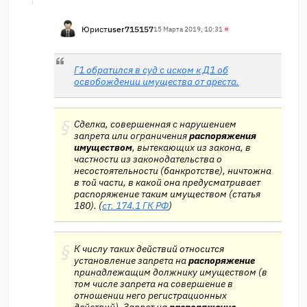
Юрист
user715157
15 Марта 2019, 10:31
#
Г1 обратился в суд с иском к Д1 об
освобождении имущества от ареста.
Сделка, совершенная с нарушением
запрета или ограничения
распоряжения
имуществом
, вытекающих из закона, в
частности из законодательства о
несостоятельности (банкротстве), ничтожна
в той части, в какой она предусматривает
распоряжение таким имуществом (статья
180). (
ст. 174.1 ГК РФ
)
К числу таких действий относится
установление запрета на
распоряжение
принадлежащим должнику имуществом (в
том числе запрета на совершение в
отношении него регистрационных
действий). Запрет на
распоряжение