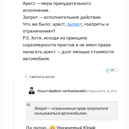
Арест — мера принудительного
исполнения.
Запрет — исполнительное действие.
Что же было: арест,
запрет
, «запреты и
ограничения»?
P.S. Хотя, исходя из принципа
соразмерности пристав и не имел права
налагать арест — долг меньше стоимости
автомобиля.
0
СВЕРНУТЬ ВЕТКУ
Юрист
vladimir-verhoshanskii
14 Марта 2019, 16:39
#
Запрет — ограничение прав покупателя
пользоваться автомобилем.
Да ладно...
Уважаемый Юрий