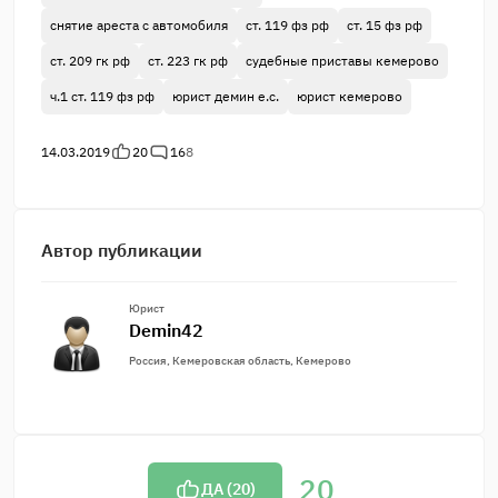
снятие ареста с автомобиля
ст. 119 фз рф
ст. 15 фз рф
ст. 209 гк рф
ст. 223 гк рф
судебные приставы кемерово
ч.1 ст. 119 фз рф
юрист демин е.с.
юрист кемерово
14.03.2019
20
16
8
Автор публикации
Юрист
Demin42
Россия, Кемеровская область, Кемерово
20
ДА (
20
)