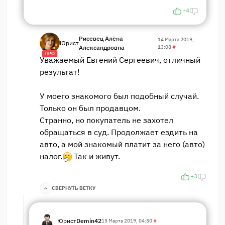
+4
Рисевец Алёна
14 Марта 2019,
Юрист
Александровна
13:08
#
ПРО
Уважаемый Евгений Сергеевич, отличный
результат!
У моего знакомого был подобный случай.
Только он был продавцом.
Странно, но покупатель не захотел
обращаться в суд. Продолжает ездить на
авто, а мой знакомый платит за него (авто)
налог.
Так и живут.
+3
СВЕРНУТЬ ВЕТКУ
Юрист
Demin42
15 Марта 2019, 04:30
#