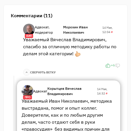
Комментарии (11)
Адвокат,
Морохин Иван
14 Мая,
модератор
Николаевич
12:04
#
ВИП
Уважаемый Вячеслав Владимирович,
спасибо за отличную методику работы по
делам этой категории!
+6
СВЕРНУТЬ ВЕТКУ
Корытцев Вячеслав
14 Мая,
Адвокат
Владимирович
14:32
#
ПРО
Уважаемый Иван Николаевич, методика
выстрадана, помог и опыт коллег.
Доверители, как и по любым другим
делам, часто отдают себя в руки
«правосудия» без видимых причин для