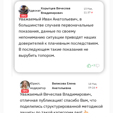
Корытцев Вячеслав
15 Мая,
Адвокат
Владимирович
11:37
#
ПРО
Уважаемый Иван Анатольевич, в
большинстве случаев первоначальные
показания, данные по своему
непониманию ситуации приводят наших
доверителей к плачевным последствиям.
В последующем такие показания не
вырубить топором.
+3
Юрист,
Вилисова Елена
18 Мая,
модератор
Анатольевна
09:24
#
ПРО
Уважаемый Вячеслав Владимирович,
отличная публикация! спасибо Вам, что
поделились структурированной методикой
защиты по такой категории дел!