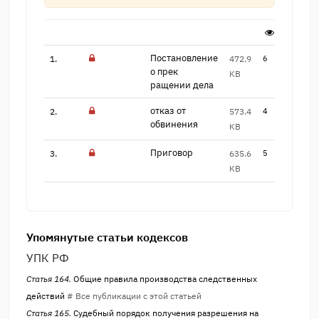
Постановление
1.
472.9
6
о прек​
KB
ращении дела
отказ от
2.
573.4
4
обвинения
KB
Приговор
3.
635.6
5
KB
Упомянутые статьи кодексов
УПК РФ
Статья 164.
Общие правила производства следственных
действий
# Все публикации с этой статьей
Статья 165.
Судебный порядок получения разрешения на