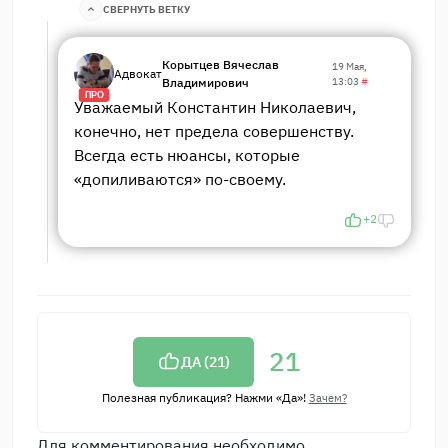
СВЕРНУТЬ ВЕТКУ
Корытцев Вячеслав
19 Мая,
Адвокат
Владимирович
13:03
#
ПРО
Уважаемый Константин Николаевич,
конечно, нет предела совершенству.
Всегда есть нюансы, которые
«допиливаются» по-своему.
+2
21
ДА (
21
)
Полезная публикация? Нажми «Да»!
Зачем?
Для комментирования необходимо