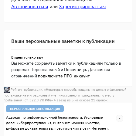
Авторизоваться
или
Зарегистрироваться
Ваши персональные заметки к публикации
Видны только вам
Вы можете сохранять заметки к публикациям только в
разделах Персональный и Песочница. Для снятия
ограничений
подключите ПРО-аккаунт
Рейтинг публикации: «
Некоторые способы защиты по делам о фиктивной
постановке на миграционный учет иностранного гражданина по месту
пребывания (ст. 322.3 УК РФ)
»
4
звезд из
5
на основе
21
оценок.
ПЕРСОНАЛЬНАЯ КОНСУЛЬТАЦИЯ
Адвокат по информационной безопасности. Уголовные
дела: киберпреступления, Интернет-мошенничество,
цифровые доказательства, преступления в сети Интернет.