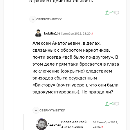
отражают действительность.
+1
СВЕРНУТЬ ВЕТКУ
kobilin1
06 Сентября 2012, 23:20
#
Алексей Анатольевич, в делах,
связанных с оборотом наркотиков,
почти всегда «всё было по-другому». В
этом деле прям таки бросается в глаза
исключение (сокрытие) следствием
эпизодов сбыта осужденным
«Виктору» (почти уверен, что они были
задокументированы). Не правда ли?
+1
СВЕРНУТЬ ВЕТКУ
Бозов Алексей
06 Сентября 2012,
Адвокат
Анатольевич
23:51
#