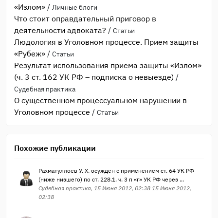
«Излом»
/
Личные блоги
Что стоит оправдательный приговор в
деятельности адвоката?
/
Статьи
Людология в Уголовном процессе. Прием защиты
«Рубеж»
/
Статьи
Результат использования приема защиты «Излом»
(ч. 3 ст. 162 УК РФ – подписка о невыезде)
/
Судебная практика
О существенном процессуальном нарушении в
Уголовном процессе
/
Статьи
Похожие публикации
Рахматуллоев У. Х. осужден с применением ст. 64 УК РФ
(ниже низшего) по ст. 228.1. ч. 3 п «г» УК РФ через ...
Судебная практика, 15 Июня 2012, 02:38 15 Июня 2012,
02:38