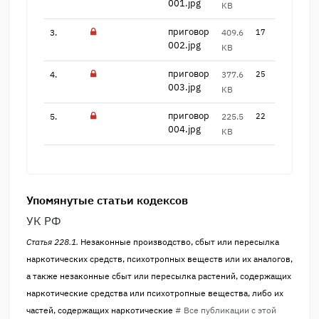
001.jpg
KB
приговор
3.
409.6
17
002.jpg
KB
приговор
4.
377.6
25
003.jpg
KB
приговор
5.
225.5
22
004.jpg
KB
Упомянутые статьи кодексов
УК РФ
Статья 228.1.
Незаконные производство, сбыт или пересылка
наркотических средств, психотропных веществ или их аналогов,
а также незаконные сбыт или пересылка растений, содержащих
наркотические средства или психотропные вещества, либо их
частей, содержащих наркотические
# Все публикации с этой