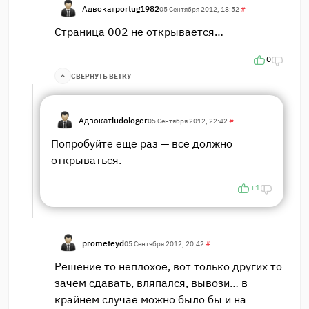
Адвокат
portug1982
05 Сентября 2012, 18:52
#
Страница 002 не открывается…
0
СВЕРНУТЬ ВЕТКУ
Адвокат
ludologer
05 Сентября 2012, 22:42
#
Попробуйте еще раз — все должно
открываться.
+1
prometeyd
05 Сентября 2012, 20:42
#
Решение то неплохое, вот только других то
зачем сдавать, вляпался, вывози… в
крайнем случае можно было бы и на