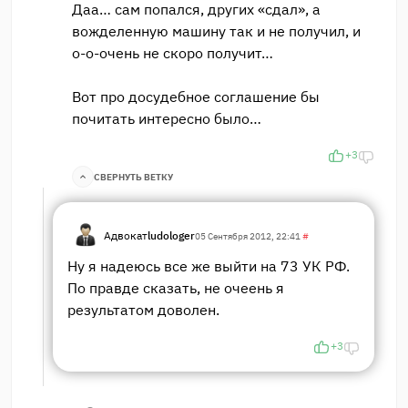
Даа… сам попался, других «сдал», а
вожделенную машину так и не получил, и
о-о-очень не скоро получит…
Вот про досудебное соглашение бы
почитать интересно было…
+3
СВЕРНУТЬ ВЕТКУ
Адвокат
ludologer
05 Сентября 2012, 22:41
#
Ну я надеюсь все же выйти на 73 УК РФ.
По правде сказать, не очеень я
результатом доволен.
+3