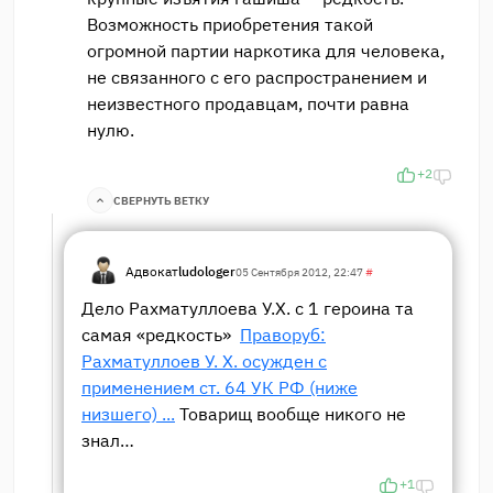
Возможность приобретения такой
огромной партии наркотика для человека,
не связанного с его распространением и
неизвестного продавцам, почти равна
нулю.
+2
СВЕРНУТЬ ВЕТКУ
Адвокат
ludologer
05 Сентября 2012, 22:47
#
Дело Рахматуллоева У.Х. с 1 героина та
самая «редкость»
Праворуб:
Рахматуллоев У. Х. осужден с
применением ст. 64 УК РФ (ниже
низшего) ...
Товарищ вообще никого не
знал…
+1