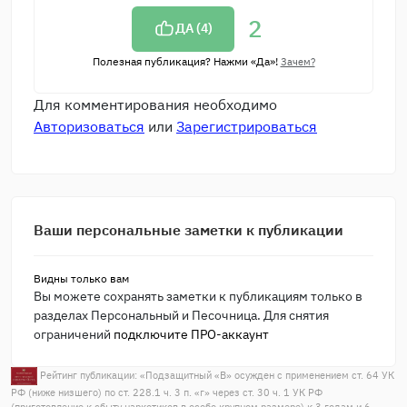
2
ДА (
4
)
Полезная публикация? Нажми «Да»!
Зачем?
Для комментирования необходимо
Авторизоваться
или
Зарегистрироваться
Ваши персональные заметки к публикации
Видны только вам
Вы можете сохранять заметки к публикациям только в
разделах Персональный и Песочница. Для снятия
ограничений
подключите ПРО-аккаунт
Рейтинг публикации: «
Подзащитный «В» осужден с применением ст. 64 УК
РФ (ниже низшего) по ст. 228.1 ч. 3 п. «г» через ст. 30 ч. 1 УК РФ
(приготовление к сбыту наркотиков в особо крупном размере) к 3 годам и 6