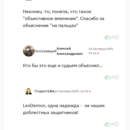
Наконец -то, поняла, что такое
"объективное вменение". Спасибо за
объяснение "на пальцах"
+1
Алексей
10 Сентября 2009,
Госслужащий
Александрович
09:14
#
Кто бы это еще и судьям объяснил...
+1
Студент
Lika
10 Сентября 2009, 22:52
#
LexDemon, одна надежда - на наших
доблестных защитников!
+1