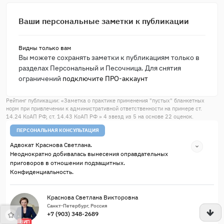
Ваши персональные заметки к публикации
Видны только вам
Вы можете сохранять заметки к публикациям только в
разделах Персональный и Песочница. Для снятия
ограничений
подключите ПРО-аккаунт
Рейтинг публикации: «
Заметка о практике применения "пустых" бланкетных
норм при привлечении к административной ответственности на примере ст.
14.24 КоАП РФ, ст. 14.43 КоАП РФ
»
4
звезд из
5
на основе
22
оценок.
ПЕРСОНАЛЬНАЯ КОНСУЛЬТАЦИЯ
Адвокат Краснова Светлана.
Неоднократно добивалась вынесения оправдательных
приговоров в отношении подзащитных.
Конфиденциальность.
Краснова Светлана Викторовна
Санкт-Петербург, Россия
+7 (903) 348-2689
ВИП