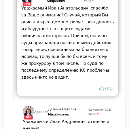
Андреевич
10:01
#
ПРО
Уважаемый Иван Анатольевич, спасибо
за Ваше внимание! Случай, который Вы
описали ярко демонстрирует всю дикость
и абсурдность в защите судами
публичных интересов. Причём, если бы
суды признавали незаконными действия
госорганов, основанных на бланкетных
нормах, то лучше было бы всем, и тому
же прокурору в том числе. Но судя по
последнему определению КС проблемы
здесь никто не видит.
+1
Демина Наталья
22 Февраля 2023,
Адвокат
Михайловна
16:18
#
ПРО
Уважаемый Иван Андреевич, отличный
анализ!