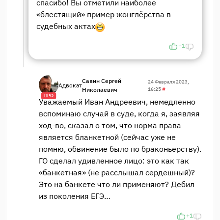
спасибо! Вы отметили наиболее
«блестящий» пример жонглёрства в
судебных актах
+1
Савин Сергей
24 Февраля 2023,
Адвокат
Николаевич
16:25
#
ПРО
Уважаемый Иван Андреевич, немедленно
вспоминаю случай в суде, когда я, заявляя
ход-во, сказал о том, что норма права
является бланкетной (сейчас уже не
помню, обвинение было по браконьерству).
ГО сделал удивленное лицо: это как так
«банкетная» (не расслышал сердешный)?
Это на банкете что ли применяют? Дебил
из поколения ЕГЭ…
+1