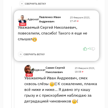
СВЕРНУТЬ ВЕТКУ
Павленко Иван
25 Февраля 2023,
Адвокат
Андреевич
17:49
#
ПРО
Уважаемый Сергей Николаевич,
повеселили, спасибо! Такого я еще не
слышал
+1
СВЕРНУТЬ ВЕТКУ
Савин Сергей
25 Февраля 2023,
Адвокат
Николаевич
18:08
#
ПРО
Уважаемый Иван Андреевич, смех
сквозь слёзы
(( К сожалению, планка
всё ниже и ниже… Я давно эту кашу
грызу и с прискорбием наблюдаю за
деградацией чиновников
(