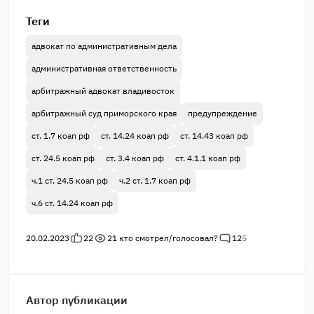
Теги
адвокат по административным дела
административная ответственность
арбитражный адвокат владивосток
арбитражный суд приморского края
предупреждение
ст. 1.7 коап рф
ст. 14.24 коап рф
ст. 14.43 коап рф
ст. 24.5 коап рф
ст. 3.4 коап рф
ст. 4.1.1 коап рф
ч.1 ст. 24.5 коап рф
ч.2 ст. 1.7 коап рф
ч.6 ст. 14.24 коап рф
20.02.2023
22
21
кто смотрел/голосовал?
12
5
Автор публикации